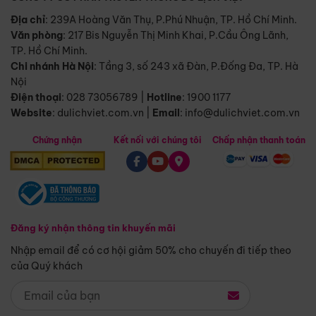
Địa chỉ
: 239A Hoàng Văn Thụ, P.Phú Nhuận, TP. Hồ Chí Minh.
Văn phòng
:
217 Bis Nguyễn Thị Minh Khai, P.Cầu Ông Lãnh,
TP. Hồ Chí Minh.
Chi nhánh Hà Nội
:
Tầng 3, số 243 xã Đàn, P.Đống Đa, TP. Hà
Nội
Điện thoại
:
028 73056789
|
Hotline
:
1900 1177
Website
:
dulichviet.com.vn
|
Email
:
info@dulichviet.com.vn
Chứng nhận
Kết nối với chúng tôi
Chấp nhận thanh toán
Đăng ký nhận thông tin khuyến mãi
Nhập email để có cơ hội giảm 50% cho chuyến đi tiếp theo
của Quý khách