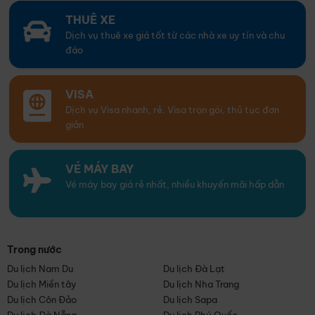
THUÊ XE
Dịch vụ thuê xe giá tốt từ các nhà xe uy tín và chu
đáo
VISA
Dịch vụ Visa nhanh, rẻ. Visa trọn gói, thủ tục đơn
giản
VÉ MÁY BAY
Vé máy bay giá rẻ nhất, nhiều khuyến mãi hấp dẫn
Trong nước
Du lịch Nam Du
Du lịch Đà Lạt
Du lịch Miền tây
Du lịch Nha Trang
Du lịch Côn Đảo
Du lịch Sapa