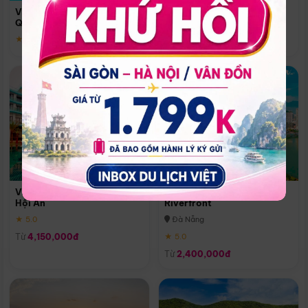
Quoc
Vinpearl Resort & Spa Phu
Phú Quốc
Quoc
★ 5.0
★ 5.0
Vinpearl Resort & Golf Nam
Melia Vinpearl Danang
Hội An
Riverfront
★ 5.0
Đà Nẵng
Từ
4,150,000đ
★ 5.0
Từ
2,400,000đ