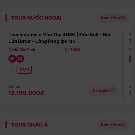
TOUR NƯỚC NGOÀI
Xem tất cả
Điểm nổi bật
Tour Indonesia Mùa Thu 4N3Đ | Đảo Bali - Núi
To
Lửa Batur - Làng Penglipuran
Tr
Hồ Chí Minh
4N3Đ
07/11
Giá từ:
Giá
Xem chi tiết
12.190.000đ
1
TOUR CHÂU Á
Xem tất cả
Điểm nổi bật