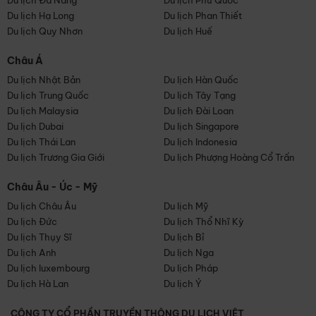
Du lịch Đà Nẵng
Du lịch Phú Quốc
Du lịch Hạ Long
Du lịch Phan Thiết
Du lịch Quy Nhơn
Du lịch Huế
Châu Á
Du lịch Nhật Bản
Du lịch Hàn Quốc
Du lịch Trung Quốc
Du lịch Tây Tạng
Du lịch Malaysia
Du lịch Đài Loan
Du lịch Dubai
Du lịch Singapore
Du lịch Thái Lan
Du lịch Indonesia
Du lịch Trương Gia Giới
Du lịch Phượng Hoàng Cổ Trấn
Châu Âu - Úc - Mỹ
Du lịch Châu Âu
Du lịch Mỹ
Du lịch Đức
Du lịch Thổ Nhĩ Kỳ
Du lịch Thụy Sĩ
Du lịch Bỉ
Du lịch Anh
Du lịch Nga
Du lịch luxembourg
Du lịch Pháp
Du lịch Hà Lan
Du lịch Ý
CÔNG TY CỔ PHẦN TRUYỀN THÔNG DU LỊCH VIỆT