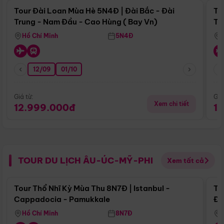
Tour Đài Loan Mùa Hè 5N4Đ | Đài Bắc - Đài
To
Trung - Nam Đầu - Cao Hùng ( Bay Vn)
Tr
Hồ Chí Minh
5N4Đ
12/09
01/10
Giá từ:
Giá
Xem chi tiết
12.999.000đ
1
TOUR DU LỊCH ÂU-ÚC-MỸ-PHI
Xem tất cả
Điểm nổi bật
Tour Thổ Nhĩ Kỳ Mùa Thu 8N7Đ | Istanbul -
To
Cappadocia - Pamukkale
Đế
Hồ Chí Minh
8N7Đ