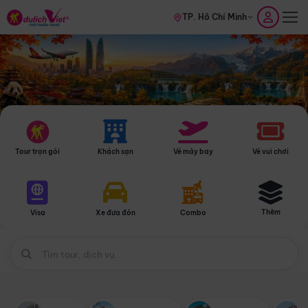
TP. Hồ Chí Minh
Tour trọn gói
Khách sạn
Vé máy bay
Vé vui chơi
Thêm
Visa
Xe đưa đón
Combo