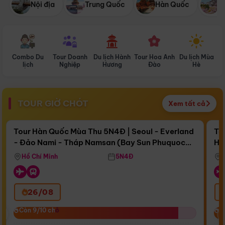
Nội địa
Trung Quốc
Hàn Quốc
N
Combo Du
Tour Doanh
Du lịch Hành
Tour Hoa Anh
Du lịch Mùa
D
lịch
Nghiệp
Hương
Đào
Hè
TOUR GIỜ CHÓT
Xem tất cả
Điểm nổi bật
Còn
16 ngày 14:43:28
Cò
Tour Hàn Quốc Mùa Thu 5N4Đ | Seoul - Everland
To
- Đảo Nami - Tháp Namsan (Bay Sun Phuquoc
Hò
Bay Sun Phuquoc Airways
Tặ
Airways)
Aq
Hồ Chí Minh
5N4Đ
26/08
‹
Còn 9/10 chỗ
Còn 9/10 chỗ
C
C