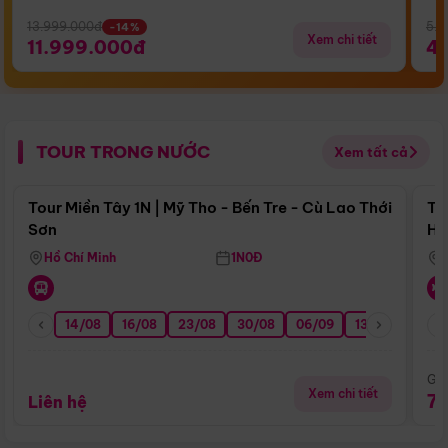
13.999.000đ
5.5
-14%
Xem chi tiết
11.999.000đ
4
TOUR TRONG NƯỚC
Xem tất cả
Điểm nổi bật
Tour Miền Tây 1N | Mỹ Tho - Bến Tre - Cù Lao Thới
To
Sơn
Hu
Hồ Chí Minh
1N0Đ
14/08
16/08
23/08
30/08
06/09
13/09
20/0
Giá
Xem chi tiết
7
Liên hệ