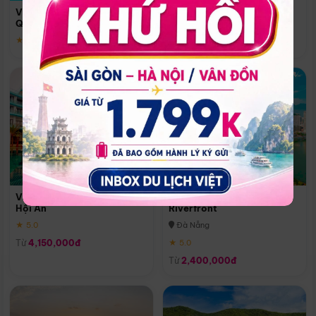
Quoc
Vinpearl Resort & Spa Phu
Phú Quốc
Quoc
★ 5.0
★ 5.0
Vinpearl Resort & Golf Nam
Melia Vinpearl Danang
Hội An
Riverfront
★ 5.0
Đà Nẵng
Từ
4,150,000đ
★ 5.0
Từ
2,400,000đ