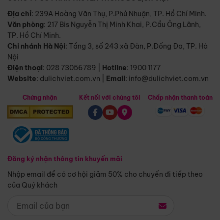
Địa chỉ
: 239A Hoàng Văn Thụ, P.Phú Nhuận, TP. Hồ Chí Minh.
Văn phòng
:
217 Bis Nguyễn Thị Minh Khai, P.Cầu Ông Lãnh,
TP. Hồ Chí Minh.
Chi nhánh Hà Nội
:
Tầng 3, số 243 xã Đàn, P.Đống Đa, TP. Hà
Nội
Điện thoại
:
028 73056789
|
Hotline
:
1900 1177
Website
:
dulichviet.com.vn
|
Email
:
info@dulichviet.com.vn
Chứng nhận
Kết nối với chúng tôi
Chấp nhận thanh toán
Đăng ký nhận thông tin khuyến mãi
Nhập email để có cơ hội giảm 50% cho chuyến đi tiếp theo
của Quý khách