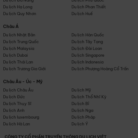
Du lịch Đà Nẵng
Du lịch Phú Quốc
Du lịch Hạ Long
Du lịch Phan Thiết
Du lịch Quy Nhơn
Du lịch Huế
Châu Á
Du lịch Nhật Bản
Du lịch Hàn Quốc
Du lịch Trung Quốc
Du lịch Tây Tạng
Du lịch Malaysia
Du lịch Đài Loan
Du lịch Dubai
Du lịch Singapore
Du lịch Thái Lan
Du lịch Indonesia
Du lịch Trương Gia Giới
Du lịch Phượng Hoàng Cổ Trấn
Châu Âu - Úc - Mỹ
Du lịch Châu Âu
Du lịch Mỹ
Du lịch Đức
Du lịch Thổ Nhĩ Kỳ
Du lịch Thụy Sĩ
Du lịch Bỉ
Du lịch Anh
Du lịch Nga
Du lịch luxembourg
Du lịch Pháp
Du lịch Hà Lan
Du lịch Ý
CÔNG TY CỔ PHẦN TRUYỀN THÔNG DU LỊCH VIỆT