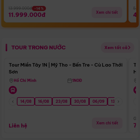
13.999.000đ
5.5
-14%
Xem chi tiết
11.999.000đ
4
TOUR TRONG NƯỚC
Xem tất cả
Điểm nổi bật
Tour Miền Tây 1N | Mỹ Tho - Bến Tre - Cù Lao Thới
To
Sơn
Hu
Hồ Chí Minh
1N0Đ
14/08
16/08
23/08
30/08
06/09
13/09
20/0
Giá
Xem chi tiết
7
Liên hệ