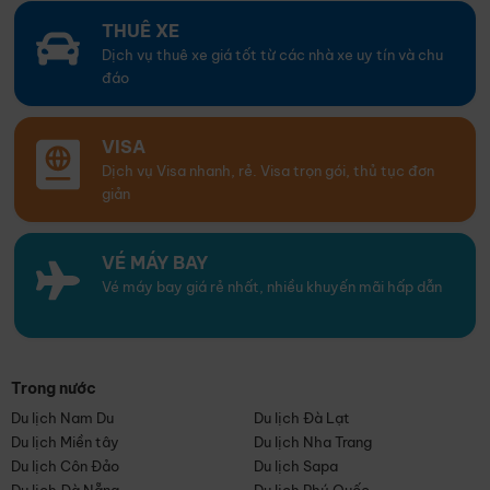
THUÊ XE
Dịch vụ thuê xe giá tốt từ các nhà xe uy tín và chu
đáo
VISA
Dịch vụ Visa nhanh, rẻ. Visa trọn gói, thủ tục đơn
giản
VÉ MÁY BAY
Vé máy bay giá rẻ nhất, nhiều khuyến mãi hấp dẫn
Trong nước
Du lịch Nam Du
Du lịch Đà Lạt
Du lịch Miền tây
Du lịch Nha Trang
Du lịch Côn Đảo
Du lịch Sapa