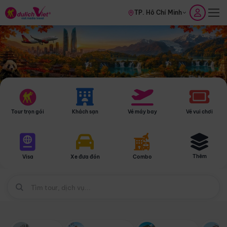
TP. Hồ Chí Minh
Tour trọn gói
Khách sạn
Vé máy bay
Vé vui chơi
Thêm
Visa
Xe đưa đón
Combo