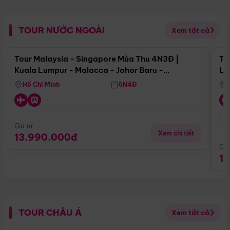
TOUR NƯỚC NGOÀI
Xem tất cả
Điểm nổi bật
Tour Malaysia - Singapore Mùa Thu 4N3Đ |
To
Kuala Lumpur - Malacca - Johor Baru -
Lử
Singapore
Hồ Chí Minh
5N4Đ
Giá từ:
Xem chi tiết
13.990.000đ
Giá
1
TOUR CHÂU Á
Xem tất cả
Điểm nổi bật