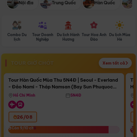
Nội địa
Trung Quốc
Hàn Quốc
N
Combo Du
Tour Doanh
Du lịch Hành
Tour Hoa Anh
Du lịch Mùa
D
lịch
Nghiệp
Hương
Đào
Hè
TOUR GIỜ CHÓT
Xem tất cả
Điểm nổi bật
Còn
17 ngày 03:38:40
Cò
Tour Hàn Quốc Mùa Thu 5N4Đ | Seoul - Everland
To
- Đảo Nami - Tháp Namsan (Bay Sun Phuquoc
Hò
Bay Sun Phuquoc Airways
Tặ
Airways)
Aq
Hồ Chí Minh
5N4Đ
26/08
‹
Còn 9/10 chỗ
Còn 9/10 chỗ
C
C