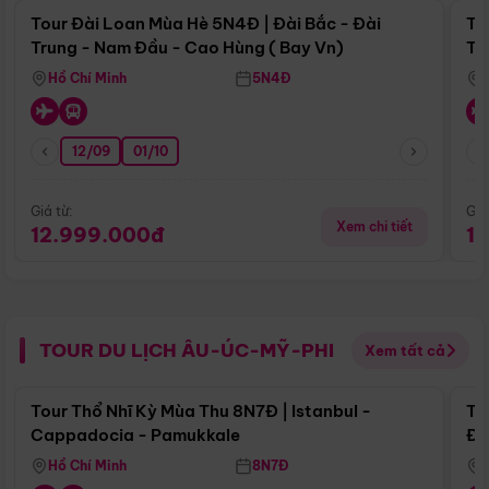
Tour Đài Loan Mùa Hè 5N4Đ | Đài Bắc - Đài
To
Trung - Nam Đầu - Cao Hùng ( Bay Vn)
Tr
Hồ Chí Minh
5N4Đ
12/09
01/10
Giá từ:
Giá
Xem chi tiết
12.999.000đ
1
TOUR DU LỊCH ÂU-ÚC-MỸ-PHI
Xem tất cả
Điểm nổi bật
Tour Thổ Nhĩ Kỳ Mùa Thu 8N7Đ | Istanbul -
To
Cappadocia - Pamukkale
Đế
Hồ Chí Minh
8N7Đ