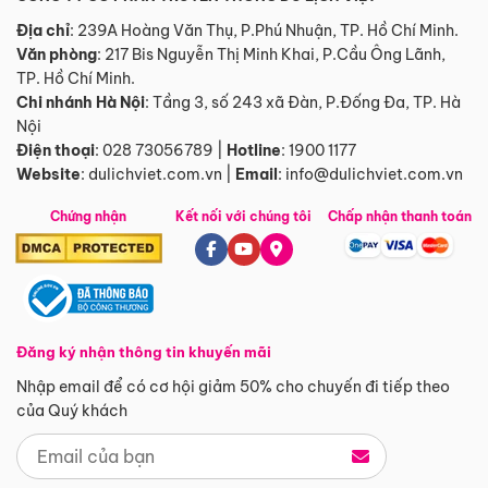
Địa chỉ
: 239A Hoàng Văn Thụ, P.Phú Nhuận, TP. Hồ Chí Minh.
Văn phòng
:
217 Bis Nguyễn Thị Minh Khai, P.Cầu Ông Lãnh,
TP. Hồ Chí Minh.
Chi nhánh Hà Nội
:
Tầng 3, số 243 xã Đàn, P.Đống Đa, TP. Hà
Nội
Điện thoại
:
028 73056789
|
Hotline
:
1900 1177
Website
:
dulichviet.com.vn
|
Email
:
info@dulichviet.com.vn
Chứng nhận
Kết nối với chúng tôi
Chấp nhận thanh toán
Đăng ký nhận thông tin khuyến mãi
Nhập email để có cơ hội giảm 50% cho chuyến đi tiếp theo
của Quý khách