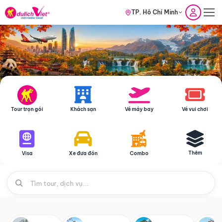
TP. Hồ Chí Minh
Tour trọn gói
Khách sạn
Vé máy bay
Vé vui chơi
Thêm
Visa
Xe đưa đón
Combo