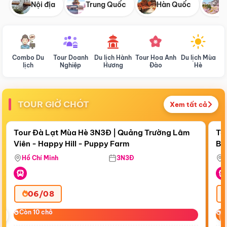
Nội địa
Trung Quốc
Hàn Quốc
N
Combo Du
Tour Doanh
Du lịch Hành
Tour Hoa Anh
Du lịch Mùa
D
lịch
Nghiệp
Hương
Đào
Hè
TOUR GIỜ CHÓT
Xem tất cả
Điểm nổi bật
Còn
19:37:22
Cò
Tour Đà Lạt Mùa Hè 3N3Đ | Quảng Trường Lâm
To
Viên - Happy Hill - Puppy Farm
Bế
Ma
Hồ Chí Minh
3N3Đ
06/08
‹
Còn 10 chỗ
Còn 10 chỗ
C
C