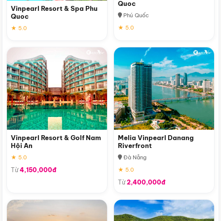
Quoc
Vinpearl Resort & Spa Phu
Phú Quốc
Quoc
★ 5.0
★ 5.0
Vinpearl Resort & Golf Nam
Melia Vinpearl Danang
Hội An
Riverfront
★ 5.0
Đà Nẵng
Từ
4,150,000đ
★ 5.0
Từ
2,400,000đ