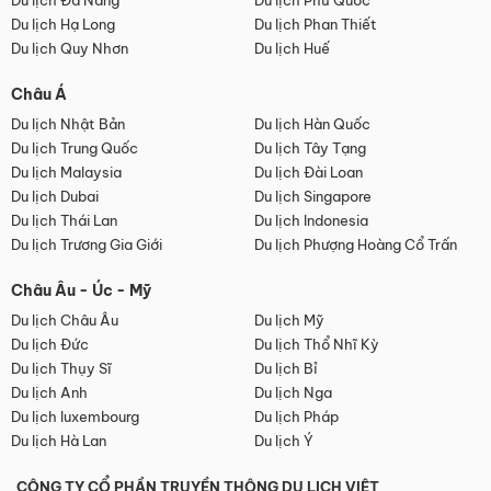
Du lịch Đà Nẵng
Du lịch Phú Quốc
Du lịch Hạ Long
Du lịch Phan Thiết
Du lịch Quy Nhơn
Du lịch Huế
Châu Á
Du lịch Nhật Bản
Du lịch Hàn Quốc
Du lịch Trung Quốc
Du lịch Tây Tạng
Du lịch Malaysia
Du lịch Đài Loan
Du lịch Dubai
Du lịch Singapore
Du lịch Thái Lan
Du lịch Indonesia
Du lịch Trương Gia Giới
Du lịch Phượng Hoàng Cổ Trấn
Châu Âu - Úc - Mỹ
Du lịch Châu Âu
Du lịch Mỹ
Du lịch Đức
Du lịch Thổ Nhĩ Kỳ
Du lịch Thụy Sĩ
Du lịch Bỉ
Du lịch Anh
Du lịch Nga
Du lịch luxembourg
Du lịch Pháp
Du lịch Hà Lan
Du lịch Ý
CÔNG TY CỔ PHẦN TRUYỀN THÔNG DU LỊCH VIỆT