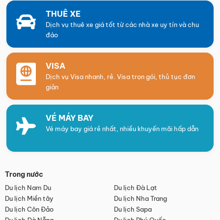
THUÊ XE
Dịch vụ thuê xe giá tốt từ các nhà xe uy tín và chu
đáo
VISA
Dịch vụ Visa nhanh, rẻ. Visa trọn gói, thủ tục đơn
giản
VÉ MÁY BAY
Vé máy bay giá rẻ nhất, nhiều khuyến mãi hấp dẫn
Trong nước
Du lịch Nam Du
Du lịch Đà Lạt
Du lịch Miền tây
Du lịch Nha Trang
Du lịch Côn Đảo
Du lịch Sapa