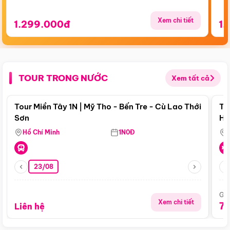
Xem chi tiết
1.299.000đ
1.
TOUR TRONG NƯỚC
Xem tất cả
Điểm nổi bật
Tour Miền Tây 1N | Mỹ Tho - Bến Tre - Cù Lao Thới
To
Sơn
Hu
Hồ Chí Minh
1N0Đ
23/08
Giá
Xem chi tiết
7
Liên hệ