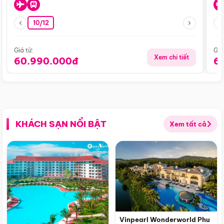
10/12
Giá từ:
Giá
Xem chi tiết
60.990.000đ
6
KHÁCH SẠN NỔI BẬT
Xem tất cả
Vinpearl Wonderworld Phu