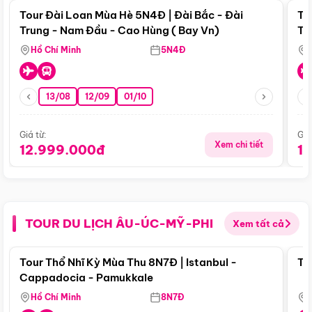
Tour Đài Loan Mùa Hè 5N4Đ | Đài Bắc - Đài
To
Trung - Nam Đầu - Cao Hùng ( Bay Vn)
Tr
Hồ Chí Minh
5N4Đ
13/08
12/09
01/10
Giá từ:
Giá
Xem chi tiết
12.999.000đ
1
TOUR DU LỊCH ÂU-ÚC-MỸ-PHI
Xem tất cả
Điểm nổi bật
Tour Thổ Nhĩ Kỳ Mùa Thu 8N7Đ | Istanbul -
To
Cappadocia - Pamukkale
Hồ Chí Minh
8N7Đ