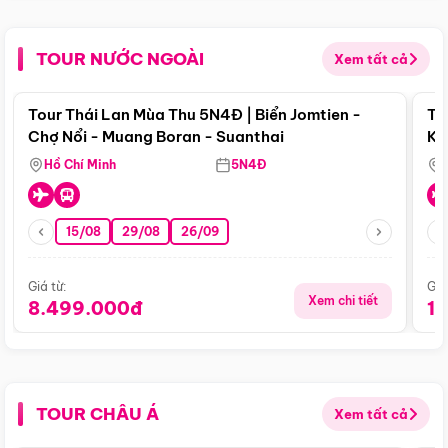
TOUR NƯỚC NGOÀI
Xem tất cả
Điểm nổi bật
Tour Thái Lan Mùa Thu 5N4Đ | Biển Jomtien -
To
Chợ Nổi - Muang Boran - Suanthai
Ku
Si
Hồ Chí Minh
5N4Đ
15/08
29/08
26/09
Giá từ:
Giá
Xem chi tiết
8.499.000đ
1
TOUR CHÂU Á
Xem tất cả
Điểm nổi bật