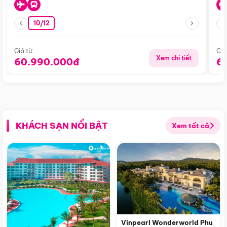
10/12
Giá từ:
Giá
Xem chi tiết
60.990.000đ
6
KHÁCH SẠN NỔI BẬT
Xem tất cả
Vinpearl Wonderworld Phu