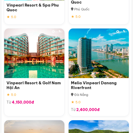
Quoc
Vinpearl Resort & Spa Phu
Phú Quốc
Quoc
★ 5.0
★ 5.0
Vinpearl Resort & Golf Nam
Melia Vinpearl Danang
Hội An
Riverfront
★ 5.0
Đà Nẵng
Từ
4,150,000đ
★ 5.0
Từ
2,400,000đ