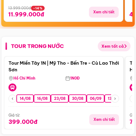
13.999.000đ
-14%
Xem chi tiết
11.999.000đ
4
TOUR TRONG NƯỚC
Xem tất cả
Điểm nổi bật
Tour Miền Tây 1N | Mỹ Tho - Bến Tre - Cù Lao Thới
To
Sơn
Hu
Hồ Chí Minh
1N0Đ
14/08
16/08
23/08
30/08
06/09
13/09
20/0
Giá từ:
Giá
Xem chi tiết
399.000đ
7