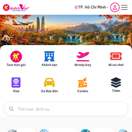
TP. Hồ Chí Minh
Tour trọn gói
Khách sạn
Vé máy bay
Vé vui chơi
Thêm
Visa
Xe đưa đón
Combo