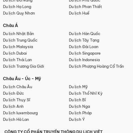
Du lịch Đà Nẵng
Du lịch Phú Quốc
Du lịch Hạ Long
Du lịch Phan Thiết
Du lịch Quy Nhơn
Du lịch Huế
Châu Á
Du lịch Nhật Bản
Du lịch Hàn Quốc
Du lịch Trung Quốc
Du lịch Tây Tạng
Du lịch Malaysia
Du lịch Đài Loan
Du lịch Dubai
Du lịch Singapore
Du lịch Thái Lan
Du lịch Indonesia
Du lịch Trương Gia Giới
Du lịch Phượng Hoàng Cổ Trấn
Châu Âu - Úc - Mỹ
Du lịch Châu Âu
Du lịch Mỹ
Du lịch Đức
Du lịch Thổ Nhĩ Kỳ
Du lịch Thụy Sĩ
Du lịch Bỉ
Du lịch Anh
Du lịch Nga
Du lịch luxembourg
Du lịch Pháp
Du lịch Hà Lan
Du lịch Ý
CÔNG TY CỔ PHẦN TRUYỀN THÔNG DU LỊCH VIỆT