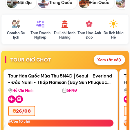
Nội địa
Trung Quốc
Hàn Quốc
N
Combo Du
Tour Doanh
Du lịch Hành
Tour Hoa Anh
Du lịch Mùa
D
lịch
Nghiệp
Hương
Đào
Hè
TOUR GIỜ CHÓT
Xem tất cả
Điểm nổi bật
Còn
18 ngày 23:57:24
Cò
Tour Hàn Quốc Mùa Thu 5N4Đ | Seoul - Everland
To
- Đảo Nami - Tháp Namsan (Bay Sun Phuquoc
Hò
Tặ
Airways)
Aq
Hồ Chí Minh
5N4Đ
26/08
‹
Còn 10 chỗ
Còn 10 chỗ
C
C