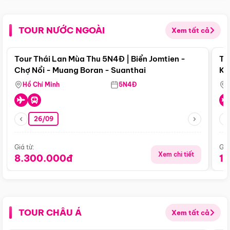
TOUR NƯỚC NGOÀI
Xem tất cả
Điểm nổi bật
Tour Thái Lan Mùa Thu 5N4Đ | Biển Jomtien -
To
Chợ Nổi - Muang Boran - Suanthai
Ku
Si
Hồ Chí Minh
5N4Đ
26/09
Giá từ:
Giá
Xem chi tiết
8.300.000đ
1
TOUR CHÂU Á
Xem tất cả
Điểm nổi bật