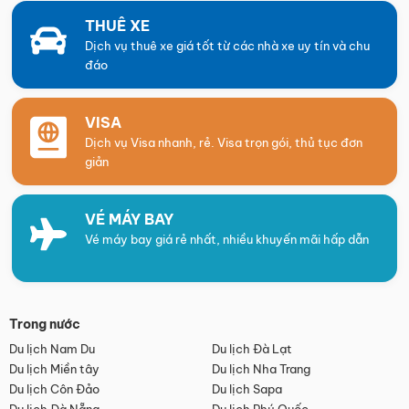
THUÊ XE
Dịch vụ thuê xe giá tốt từ các nhà xe uy tín và chu
đáo
VISA
Dịch vụ Visa nhanh, rẻ. Visa trọn gói, thủ tục đơn
giản
VÉ MÁY BAY
Vé máy bay giá rẻ nhất, nhiều khuyến mãi hấp dẫn
Trong nước
Du lịch Nam Du
Du lịch Đà Lạt
Du lịch Miền tây
Du lịch Nha Trang
Du lịch Côn Đảo
Du lịch Sapa