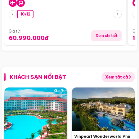
10/12
Giá từ:
Giá
Xem chi tiết
60.990.000đ
1
KHÁCH SẠN NỔI BẬT
Xem tất cả
Vinpearl Wonderworld Phu