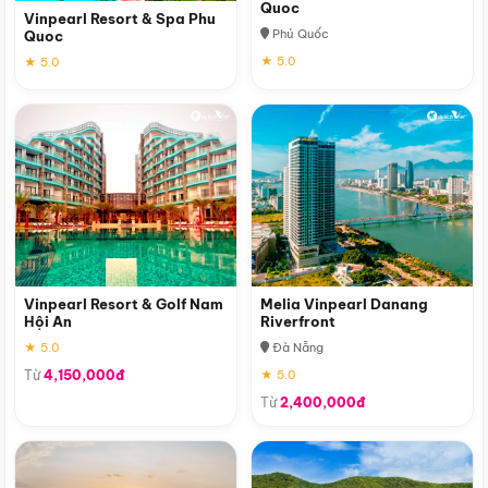
Quoc
Vinpearl Resort & Spa Phu
Phú Quốc
Quoc
★ 5.0
★ 5.0
Vinpearl Resort & Golf Nam
Melia Vinpearl Danang
Hội An
Riverfront
★ 5.0
Đà Nẵng
Từ
4,150,000đ
★ 5.0
Từ
2,400,000đ