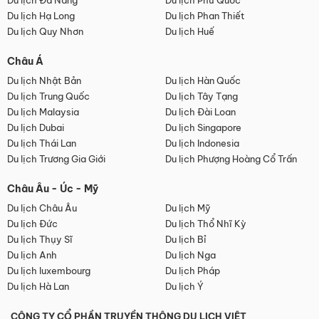
Du lịch Đà Nẵng
Du lịch Phú Quốc
Du lịch Hạ Long
Du lịch Phan Thiết
Du lịch Quy Nhơn
Du lịch Huế
Châu Á
Du lịch Nhật Bản
Du lịch Hàn Quốc
Du lịch Trung Quốc
Du lịch Tây Tạng
Du lịch Malaysia
Du lịch Đài Loan
Du lịch Dubai
Du lịch Singapore
Du lịch Thái Lan
Du lịch Indonesia
Du lịch Trương Gia Giới
Du lịch Phượng Hoàng Cổ Trấn
Châu Âu - Úc - Mỹ
Du lịch Châu Âu
Du lịch Mỹ
Du lịch Đức
Du lịch Thổ Nhĩ Kỳ
Du lịch Thụy Sĩ
Du lịch Bỉ
Du lịch Anh
Du lịch Nga
Du lịch luxembourg
Du lịch Pháp
Du lịch Hà Lan
Du lịch Ý
CÔNG TY CỔ PHẦN TRUYỀN THÔNG DU LỊCH VIỆT