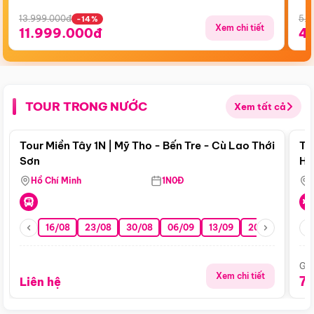
13.999.000đ
5.5
-14%
Xem chi tiết
11.999.000đ
4
TOUR TRONG NƯỚC
Xem tất cả
Điểm nổi bật
Tour Miền Tây 1N | Mỹ Tho - Bến Tre - Cù Lao Thới
To
Sơn
Hu
Hồ Chí Minh
1N0Đ
16/08
23/08
30/08
06/09
13/09
20/09
27/0
Giá
Xem chi tiết
7
Liên hệ