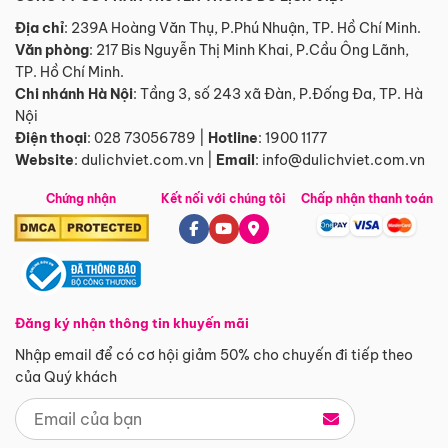
Địa chỉ
: 239A Hoàng Văn Thụ, P.Phú Nhuận, TP. Hồ Chí Minh.
Văn phòng
:
217 Bis Nguyễn Thị Minh Khai, P.Cầu Ông Lãnh,
TP. Hồ Chí Minh.
Chi nhánh Hà Nội
:
Tầng 3, số 243 xã Đàn, P.Đống Đa, TP. Hà
Nội
Điện thoại
:
028 73056789
|
Hotline
:
1900 1177
Website
:
dulichviet.com.vn
|
Email
:
info@dulichviet.com.vn
Chứng nhận
Kết nối với chúng tôi
Chấp nhận thanh toán
Đăng ký nhận thông tin khuyến mãi
Nhập email để có cơ hội giảm 50% cho chuyến đi tiếp theo
của Quý khách