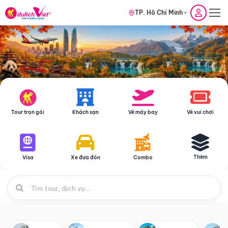
TP. Hồ Chí Minh
Tour trọn gói
Khách sạn
Vé máy bay
Vé vui chơi
Thêm
Visa
Xe đưa đón
Combo