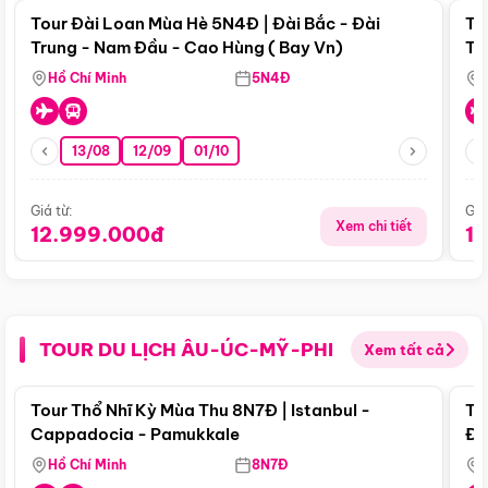
Tour Đài Loan Mùa Hè 5N4Đ | Đài Bắc - Đài
To
Trung - Nam Đầu - Cao Hùng ( Bay Vn)
Tr
Hồ Chí Minh
5N4Đ
13/08
12/09
01/10
Giá từ:
Giá
Xem chi tiết
12.999.000đ
1
TOUR DU LỊCH ÂU-ÚC-MỸ-PHI
Xem tất cả
Điểm nổi bật
Tour Thổ Nhĩ Kỳ Mùa Thu 8N7Đ | Istanbul -
To
Cappadocia - Pamukkale
Đế
Hồ Chí Minh
8N7Đ