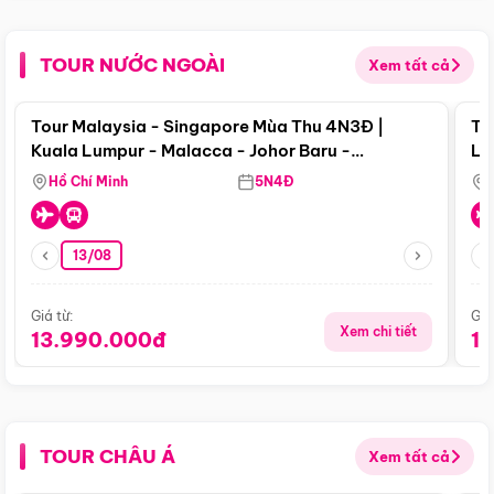
TOUR NƯỚC NGOÀI
Xem tất cả
Điểm nổi bật
Tour Malaysia - Singapore Mùa Thu 4N3Đ |
To
Kuala Lumpur - Malacca - Johor Baru -
Lử
Singapore
Hồ Chí Minh
5N4Đ
13/08
Giá từ:
Giá
Xem chi tiết
13.990.000đ
1
TOUR CHÂU Á
Xem tất cả
Điểm nổi bật