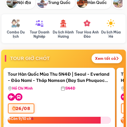
Nội địa
Trung Quốc
Hàn Quốc
N
Combo Du
Tour Doanh
Du lịch Hành
Tour Hoa Anh
Du lịch Mùa
D
lịch
Nghiệp
Hương
Đào
Hè
TOUR GIỜ CHÓT
Xem tất cả
Điểm nổi bật
Còn
17 ngày 18:44:34
Cò
Tour Hàn Quốc Mùa Thu 5N4Đ | Seoul - Everland
To
- Đảo Nami - Tháp Namsan (Bay Sun Phuquoc
Hò
Bay Sun Phuquoc Airways
Tặ
Airways)
Aq
Hồ Chí Minh
5N4Đ
26/08
‹
Còn 9/10 chỗ
Còn 9/10 chỗ
C
C