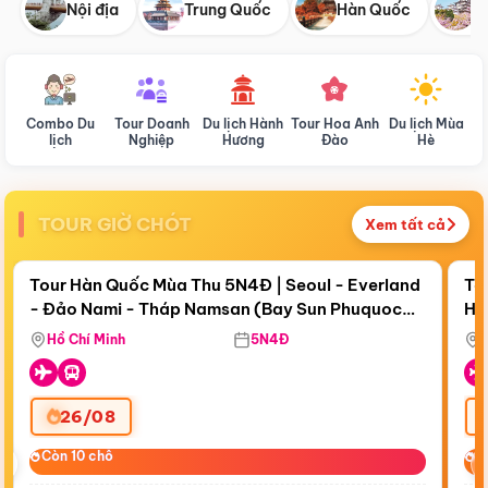
Nội địa
Trung Quốc
Hàn Quốc
N
Combo Du
Tour Doanh
Du lịch Hành
Tour Hoa Anh
Du lịch Mùa
D
lịch
Nghiệp
Hương
Đào
Hè
TOUR GIỜ CHÓT
Xem tất cả
Điểm nổi bật
Còn
17 ngày 19:08:51
Cò
Tour Hàn Quốc Mùa Thu 5N4Đ | Seoul - Everland
To
- Đảo Nami - Tháp Namsan (Bay Sun Phuquoc
Hò
Bay Sun Phuquoc Airways
Tặ
Airways)
Aq
Hồ Chí Minh
5N4Đ
26/08
‹
Còn 10 chỗ
Còn 10 chỗ
C
C