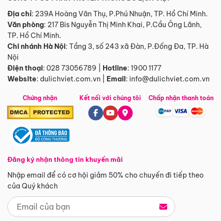
Địa chỉ
: 239A Hoàng Văn Thụ, P.Phú Nhuận, TP. Hồ Chí Minh.
Văn phòng
:
217 Bis Nguyễn Thị Minh Khai, P.Cầu Ông Lãnh,
TP. Hồ Chí Minh.
Chi nhánh Hà Nội
:
Tầng 3, số 243 xã Đàn, P.Đống Đa, TP. Hà
Nội
Điện thoại
:
028 73056789
|
Hotline
:
1900 1177
Website
:
dulichviet.com.vn
|
Email
:
info@dulichviet.com.vn
Chứng nhận
Kết nối với chúng tôi
Chấp nhận thanh toán
Đăng ký nhận thông tin khuyến mãi
Nhập email để có cơ hội giảm 50% cho chuyến đi tiếp theo
của Quý khách