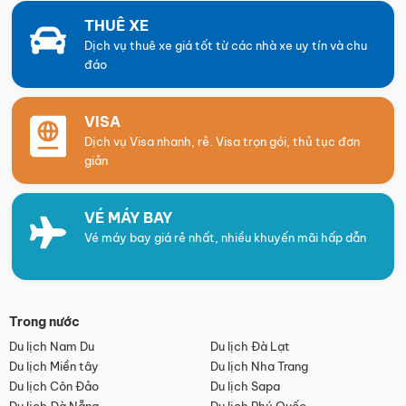
THUÊ XE
Dịch vụ thuê xe giá tốt từ các nhà xe uy tín và chu
đáo
VISA
Dịch vụ Visa nhanh, rẻ. Visa trọn gói, thủ tục đơn
giản
VÉ MÁY BAY
Vé máy bay giá rẻ nhất, nhiều khuyến mãi hấp dẫn
Trong nước
Du lịch Nam Du
Du lịch Đà Lạt
Du lịch Miền tây
Du lịch Nha Trang
Du lịch Côn Đảo
Du lịch Sapa