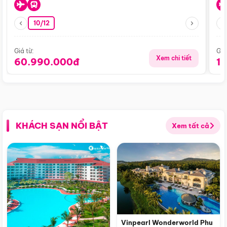
10/12
Giá từ:
Giá
Xem chi tiết
60.990.000đ
1
KHÁCH SẠN NỔI BẬT
Xem tất cả
Vinpearl Wonderworld Phu