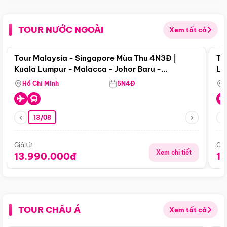
TOUR NƯỚC NGOÀI
Xem tất cả
Điểm nổi bật
Tour Malaysia - Singapore Mùa Thu 4N3Đ |
To
Kuala Lumpur - Malacca - Johor Baru -
Lử
Singapore
Hồ Chí Minh
5N4Đ
13/08
Giá từ:
Giá
Xem chi tiết
13.990.000đ
1
TOUR CHÂU Á
Xem tất cả
Điểm nổi bật