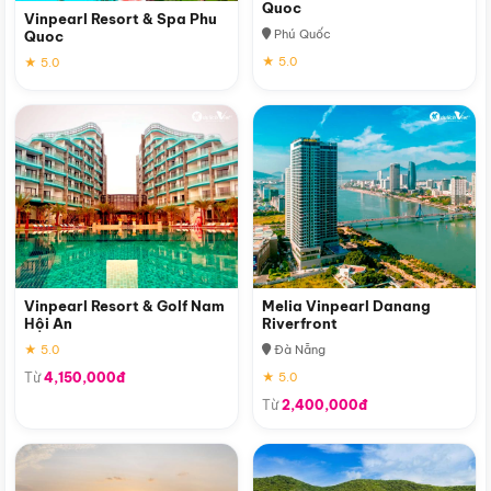
Quoc
Vinpearl Resort & Spa Phu
Phú Quốc
Quoc
★ 5.0
★ 5.0
Vinpearl Resort & Golf Nam
Melia Vinpearl Danang
Hội An
Riverfront
★ 5.0
Đà Nẵng
Từ
4,150,000đ
★ 5.0
Từ
2,400,000đ