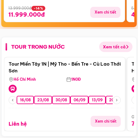
13.999.000đ
5.5
-14%
Xem chi tiết
11.999.000đ
4
TOUR TRONG NƯỚC
Xem tất cả
Điểm nổi bật
Tour Miền Tây 1N | Mỹ Tho - Bến Tre - Cù Lao Thới
To
Sơn
Hu
Hồ Chí Minh
1N0Đ
16/08
23/08
30/08
06/09
13/09
20/09
27/0
Giá
Xem chi tiết
7
Liên hệ