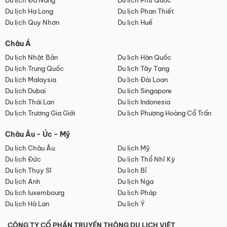
Du lịch Đà Nẵng
Du lịch Phú Quốc
Du lịch Hạ Long
Du lịch Phan Thiết
Du lịch Quy Nhơn
Du lịch Huế
Châu Á
Du lịch Nhật Bản
Du lịch Hàn Quốc
Du lịch Trung Quốc
Du lịch Tây Tạng
Du lịch Malaysia
Du lịch Đài Loan
Du lịch Dubai
Du lịch Singapore
Du lịch Thái Lan
Du lịch Indonesia
Du lịch Trương Gia Giới
Du lịch Phượng Hoàng Cổ Trấn
Châu Âu - Úc - Mỹ
Du lịch Châu Âu
Du lịch Mỹ
Du lịch Đức
Du lịch Thổ Nhĩ Kỳ
Du lịch Thụy Sĩ
Du lịch Bỉ
Du lịch Anh
Du lịch Nga
Du lịch luxembourg
Du lịch Pháp
Du lịch Hà Lan
Du lịch Ý
CÔNG TY CỔ PHẦN TRUYỀN THÔNG DU LỊCH VIỆT