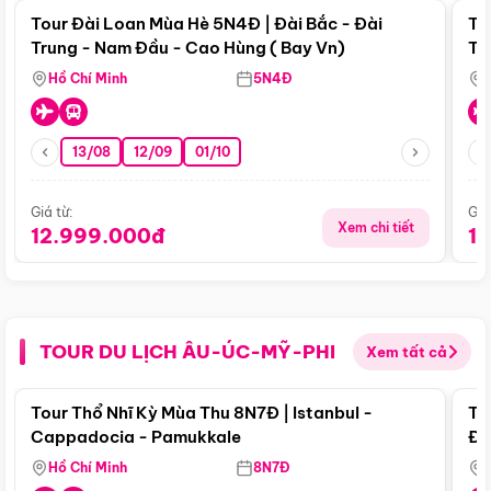
Tour Đài Loan Mùa Hè 5N4Đ | Đài Bắc - Đài
To
Trung - Nam Đầu - Cao Hùng ( Bay Vn)
Tr
Hồ Chí Minh
5N4Đ
13/08
12/09
01/10
Giá từ:
Giá
Xem chi tiết
12.999.000đ
1
TOUR DU LỊCH ÂU-ÚC-MỸ-PHI
Xem tất cả
Điểm nổi bật
Tour Thổ Nhĩ Kỳ Mùa Thu 8N7Đ | Istanbul -
To
Cappadocia - Pamukkale
Đế
Hồ Chí Minh
8N7Đ