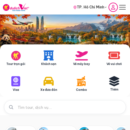
TP. Hồ Chí Minh
Tour trọn gói
Khách sạn
Vé máy bay
Vé vui chơi
Thêm
Visa
Xe đưa đón
Combo