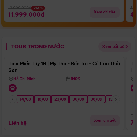
13.999.000đ
5.5
-14%
Xem chi tiết
11.999.000đ
4
TOUR TRONG NƯỚC
Xem tất cả
Điểm nổi bật
Tour Miền Tây 1N | Mỹ Tho - Bến Tre - Cù Lao Thới
To
Sơn
Hu
Hồ Chí Minh
1N0Đ
14/08
16/08
23/08
30/08
06/09
13/09
20/0
Giá
Xem chi tiết
7
Liên hệ