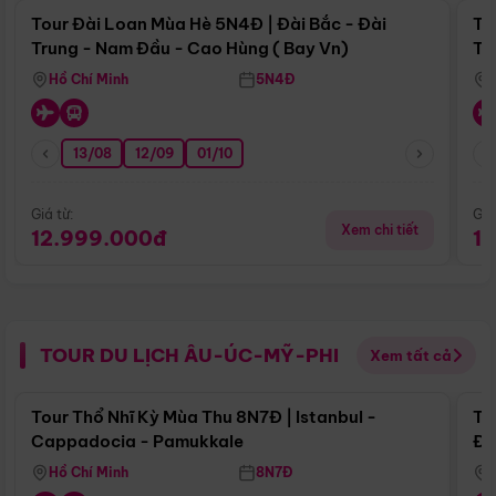
Tour Đài Loan Mùa Hè 5N4Đ | Đài Bắc - Đài
To
Trung - Nam Đầu - Cao Hùng ( Bay Vn)
Tr
Hồ Chí Minh
5N4Đ
13/08
12/09
01/10
Giá từ:
Giá
Xem chi tiết
12.999.000đ
1
TOUR DU LỊCH ÂU-ÚC-MỸ-PHI
Xem tất cả
Điểm nổi bật
Tour Thổ Nhĩ Kỳ Mùa Thu 8N7Đ | Istanbul -
To
Cappadocia - Pamukkale
Đế
Hồ Chí Minh
8N7Đ