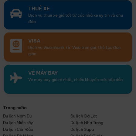
THUÊ XE
Dịch vụ thuê xe giá tốt từ các nhà xe uy tín và chu
đáo
VISA
Dịch vụ Visa nhanh, rẻ. Visa trọn gói, thủ tục đơn
giản
VÉ MÁY BAY
Vé máy bay giá rẻ nhất, nhiều khuyến mãi hấp dẫn
Trong nước
Du lịch Nam Du
Du lịch Đà Lạt
Du lịch Miền tây
Du lịch Nha Trang
Du lịch Côn Đảo
Du lịch Sapa