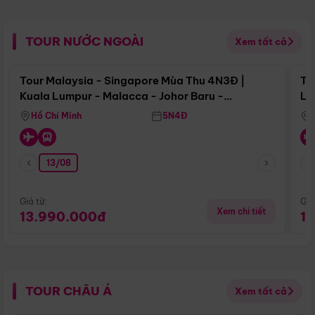
TOUR NƯỚC NGOÀI
Xem tất cả
Điểm nổi bật
Tour Malaysia - Singapore Mùa Thu 4N3Đ |
To
Kuala Lumpur - Malacca - Johor Baru -
Lử
Singapore
Hồ Chí Minh
5N4Đ
13/08
Giá từ:
Giá
Xem chi tiết
13.990.000đ
1
TOUR CHÂU Á
Xem tất cả
Điểm nổi bật