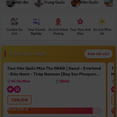
Nội địa
Trung Quốc
Hàn Quốc
N
Combo Du
Tour Doanh
Du lịch Hành
Tour Hoa Anh
Du lịch Mùa
D
lịch
Nghiệp
Hương
Đào
Hè
TOUR GIỜ CHÓT
Xem tất cả
Điểm nổi bật
Còn
17 ngày 11:46:08
Cò
Tour Hàn Quốc Mùa Thu 5N4Đ | Seoul - Everland
To
- Đảo Nami - Tháp Namsan (Bay Sun Phuquoc
Hò
Bay Sun Phuquoc Airways
Tặ
Airways)
Aq
Hồ Chí Minh
5N4Đ
26/08
‹
Còn 9/10 chỗ
Còn 9/10 chỗ
C
C