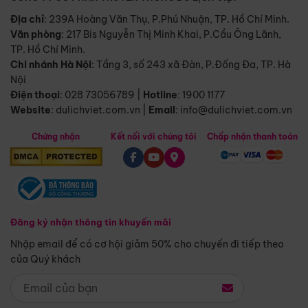
Địa chỉ
: 239A Hoàng Văn Thụ, P.Phú Nhuận, TP. Hồ Chí Minh.
Văn phòng
:
217 Bis Nguyễn Thị Minh Khai, P.Cầu Ông Lãnh,
TP. Hồ Chí Minh.
Chi nhánh Hà Nội
:
Tầng 3, số 243 xã Đàn, P.Đống Đa, TP. Hà
Nội
Điện thoại
:
028 73056789
|
Hotline
:
1900 1177
Website
:
dulichviet.com.vn
|
Email
:
info@dulichviet.com.vn
Chứng nhận
Kết nối với chúng tôi
Chấp nhận thanh toán
Đăng ký nhận thông tin khuyến mãi
Nhập email để có cơ hội giảm 50% cho chuyến đi tiếp theo
của Quý khách