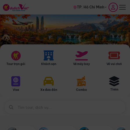
TP. Hồ Chí Minh
Tour trọn gói
Khách sạn
Vé máy bay
Vé vui chơi
Thêm
Visa
Xe đưa đón
Combo