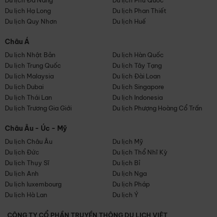
Du lịch Đà Nẵng
Du lịch Phú Quốc
Du lịch Hạ Long
Du lịch Phan Thiết
Du lịch Quy Nhơn
Du lịch Huế
Châu Á
Du lịch Nhật Bản
Du lịch Hàn Quốc
Du lịch Trung Quốc
Du lịch Tây Tạng
Du lịch Malaysia
Du lịch Đài Loan
Du lịch Dubai
Du lịch Singapore
Du lịch Thái Lan
Du lịch Indonesia
Du lịch Trương Gia Giới
Du lịch Phượng Hoàng Cổ Trấn
Châu Âu - Úc - Mỹ
Du lịch Châu Âu
Du lịch Mỹ
Du lịch Đức
Du lịch Thổ Nhĩ Kỳ
Du lịch Thụy Sĩ
Du lịch Bỉ
Du lịch Anh
Du lịch Nga
Du lịch luxembourg
Du lịch Pháp
Du lịch Hà Lan
Du lịch Ý
CÔNG TY CỔ PHẦN TRUYỀN THÔNG DU LỊCH VIỆT