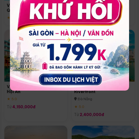
Quoc
Vinpearl Resort & Spa Phu
Phú Quốc
Quoc
★ 5.0
★ 5.0
Vinpearl Resort & Golf Nam
Melia Vinpearl Danang
Hội An
Riverfront
★ 5.0
Đà Nẵng
Từ
4,150,000đ
★ 5.0
Từ
2,400,000đ