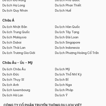
Du lịch Đà Nẵng
Du lịch Phú Quốc
Du lịch Hạ Long
Du lịch Phan Thiết
Du lịch Quy Nhơn
Du lịch Huế
Châu Á
Du lịch Nhật Bản
Du lịch Hàn Quốc
Du lịch Trung Quốc
Du lịch Tây Tạng
Du lịch Malaysia
Du lịch Đài Loan
Du lịch Dubai
Du lịch Singapore
Du lịch Thái Lan
Du lịch Indonesia
Du lịch Trương Gia Giới
Du lịch Phượng Hoàng Cổ Trấn
Châu Âu - Úc - Mỹ
Du lịch Châu Âu
Du lịch Mỹ
Du lịch Đức
Du lịch Thổ Nhĩ Kỳ
Du lịch Thụy Sĩ
Du lịch Bỉ
Du lịch Anh
Du lịch Nga
Du lịch luxembourg
Du lịch Pháp
Du lịch Hà Lan
Du lịch Ý
CÔNG TY CỔ PHẦN TRUYỀN THÔNG DU LỊCH VIỆT