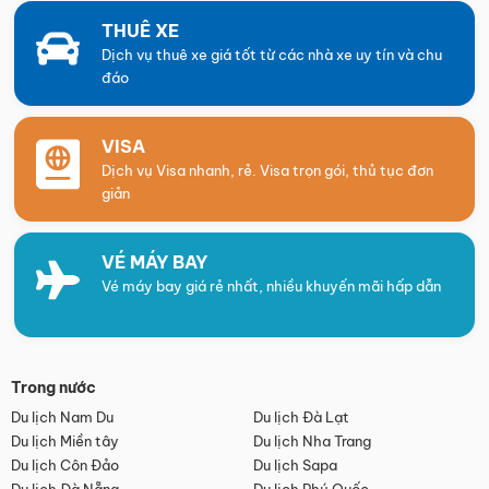
THUÊ XE
Dịch vụ thuê xe giá tốt từ các nhà xe uy tín và chu
đáo
VISA
Dịch vụ Visa nhanh, rẻ. Visa trọn gói, thủ tục đơn
giản
VÉ MÁY BAY
Vé máy bay giá rẻ nhất, nhiều khuyến mãi hấp dẫn
Trong nước
Du lịch Nam Du
Du lịch Đà Lạt
Du lịch Miền tây
Du lịch Nha Trang
Du lịch Côn Đảo
Du lịch Sapa