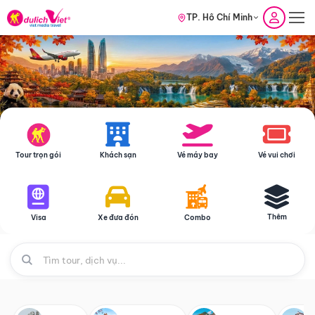
TP. Hồ Chí Minh
Tour trọn gói
Khách sạn
Vé máy bay
Vé vui chơi
Thêm
Visa
Xe đưa đón
Combo