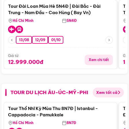
Tour Đài Loan Mùa Hè 5N4Đ | Đài Bắc - Đài
To
Trung - Nam Đầu - Cao Hùng ( Bay Vn)
Tr
Hồ Chí Minh
5N4Đ
13/08
12/09
01/10
Giá từ:
Giá
Xem chi tiết
12.999.000đ
1
TOUR DU LỊCH ÂU-ÚC-MỸ-PHI
Xem tất cả
Điểm nổi bật
Tour Thổ Nhĩ Kỳ Mùa Thu 8N7Đ | Istanbul -
To
Cappadocia - Pamukkale
Đế
Hồ Chí Minh
8N7Đ