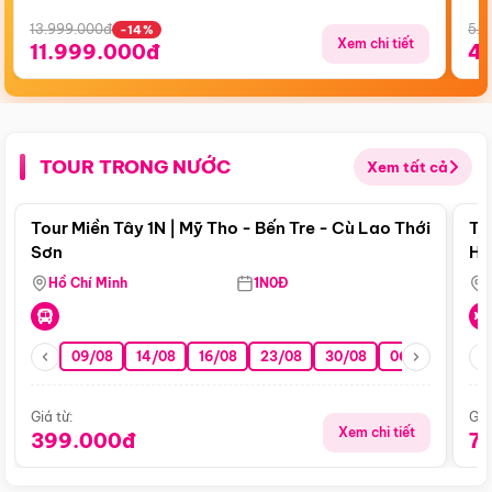
13.999.000đ
5.5
-14%
Xem chi tiết
11.999.000đ
4
TOUR TRONG NƯỚC
Xem tất cả
Điểm nổi bật
Tour Miền Tây 1N | Mỹ Tho - Bến Tre - Cù Lao Thới
To
Sơn
Hu
Hồ Chí Minh
1N0Đ
09/08
14/08
16/08
23/08
30/08
06/09
13/0
Giá từ:
Giá
Xem chi tiết
399.000đ
7