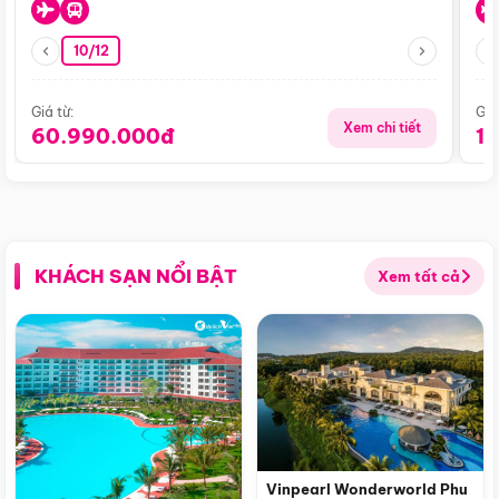
10/12
Giá từ:
Giá
Xem chi tiết
60.990.000đ
1
KHÁCH SẠN NỔI BẬT
Xem tất cả
Vinpearl Wonderworld Phu