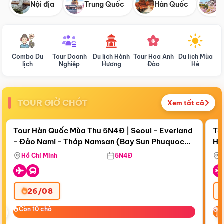
Nội địa
Trung Quốc
Hàn Quốc
N
Combo Du
Tour Doanh
Du lịch Hành
Tour Hoa Anh
Du lịch Mùa
D
lịch
Nghiệp
Hương
Đào
Hè
TOUR GIỜ CHÓT
Xem tất cả
Điểm nổi bật
Còn
18 ngày 10:46:32
Cò
Tour Hàn Quốc Mùa Thu 5N4Đ | Seoul - Everland
To
- Đảo Nami - Tháp Namsan (Bay Sun Phuquoc
Hò
Bay Sun Phuquoc Airways
Tặ
Airways)
Aq
Hồ Chí Minh
5N4Đ
26/08
‹
Còn 10 chỗ
Còn 10 chỗ
C
C