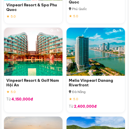
Quoc
Vinpearl Resort & Spa Phu
Phú Quốc
Quoc
★ 5.0
★ 5.0
Vinpearl Resort & Golf Nam
Melia Vinpearl Danang
Hội An
Riverfront
★ 5.0
Đà Nẵng
Từ
4,150,000đ
★ 5.0
Từ
2,400,000đ