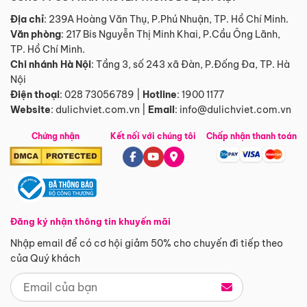
Địa chỉ
: 239A Hoàng Văn Thụ, P.Phú Nhuận, TP. Hồ Chí Minh.
Văn phòng
:
217 Bis Nguyễn Thị Minh Khai, P.Cầu Ông Lãnh,
TP. Hồ Chí Minh.
Chi nhánh Hà Nội
:
Tầng 3, số 243 xã Đàn, P.Đống Đa, TP. Hà
Nội
Điện thoại
:
028 73056789
|
Hotline
:
1900 1177
Website
:
dulichviet.com.vn
|
Email
:
info@dulichviet.com.vn
Chứng nhận
Kết nối với chúng tôi
Chấp nhận thanh toán
Đăng ký nhận thông tin khuyến mãi
Nhập email để có cơ hội giảm 50% cho chuyến đi tiếp theo
của Quý khách