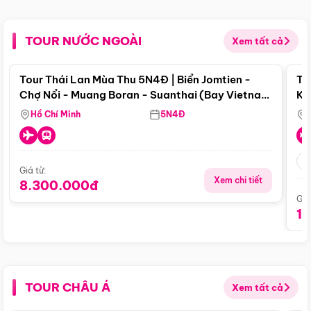
TOUR NƯỚC NGOÀI
Xem tất cả
Điểm nổi bật
Tour Thái Lan Mùa Thu 5N4Đ | Biển Jomtien -
To
Chợ Nổi - Muang Boran - Suanthai (Bay Vietnam
Ku
Airlines)
Si
Hồ Chí Minh
5N4Đ
Giá từ:
Xem chi tiết
8.300.000đ
Giá
1
TOUR CHÂU Á
Xem tất cả
Điểm nổi bật