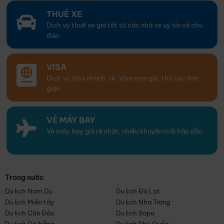
THUÊ XE
Dịch vụ thuê xe giá tốt từ các nhà xe uy tín và chu
đáo
VISA
Dịch vụ Visa nhanh, rẻ. Visa trọn gói, thủ tục đơn
giản
VÉ MÁY BAY
Vé máy bay giá rẻ nhất, nhiều khuyến mãi hấp dẫn
Trong nước
Du lịch Nam Du
Du lịch Đà Lạt
Du lịch Miền tây
Du lịch Nha Trang
Du lịch Côn Đảo
Du lịch Sapa