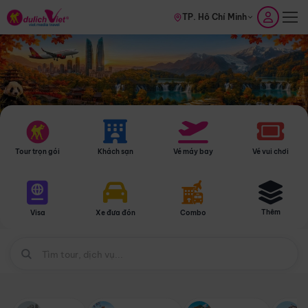
TP. Hồ Chí Minh
Tour trọn gói
Khách sạn
Vé máy bay
Vé vui chơi
Thêm
Visa
Xe đưa đón
Combo