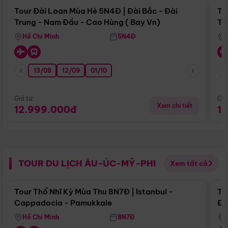
Tour Đài Loan Mùa Hè 5N4Đ | Đài Bắc - Đài
To
Trung - Nam Đầu - Cao Hùng ( Bay Vn)
Tr
Hồ Chí Minh
5N4Đ
13/08
12/09
01/10
Giá từ:
Giá
Xem chi tiết
12.999.000đ
1
TOUR DU LỊCH ÂU-ÚC-MỸ-PHI
Xem tất cả
Điểm nổi bật
Tour Thổ Nhĩ Kỳ Mùa Thu 8N7Đ | Istanbul -
To
Cappadocia - Pamukkale
Đế
Hồ Chí Minh
8N7Đ