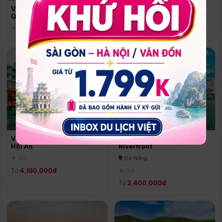
Quoc
Vinpearl Resort & Spa Phu
Phú Quốc
Quoc
★ 5.0
★ 5.0
Vinpearl Resort & Golf Nam
Melia Vinpearl Danang
Hội An
Riverfront
★ 5.0
Đà Nẵng
Từ
4,150,000đ
★ 5.0
Từ
2,400,000đ