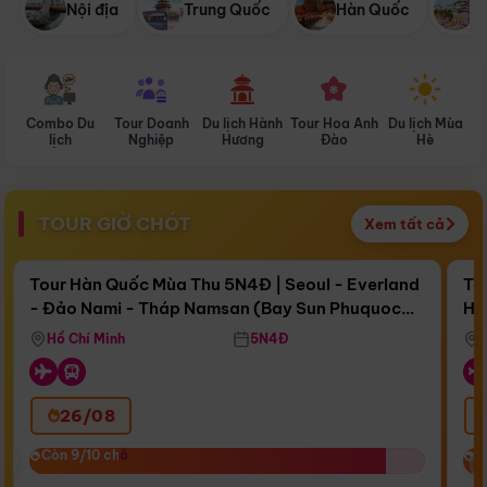
Nội địa
Trung Quốc
Hàn Quốc
N
Combo Du
Tour Doanh
Du lịch Hành
Tour Hoa Anh
Du lịch Mùa
D
lịch
Nghiệp
Hương
Đào
Hè
TOUR GIỜ CHÓT
Xem tất cả
Điểm nổi bật
Còn
17 ngày 16:33:13
Cò
Tour Hàn Quốc Mùa Thu 5N4Đ | Seoul - Everland
To
- Đảo Nami - Tháp Namsan (Bay Sun Phuquoc
Hò
Bay Sun Phuquoc Airways
Tặ
Airways)
Aq
Hồ Chí Minh
5N4Đ
26/08
‹
Còn 9/10 chỗ
Còn 9/10 chỗ
C
C