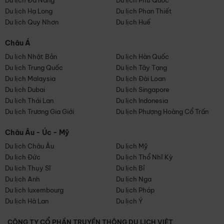
Du lịch Đà Nẵng
Du lịch Phú Quốc
Du lịch Hạ Long
Du lịch Phan Thiết
Du lịch Quy Nhơn
Du lịch Huế
Châu Á
Du lịch Nhật Bản
Du lịch Hàn Quốc
Du lịch Trung Quốc
Du lịch Tây Tạng
Du lịch Malaysia
Du lịch Đài Loan
Du lịch Dubai
Du lịch Singapore
Du lịch Thái Lan
Du lịch Indonesia
Du lịch Trương Gia Giới
Du lịch Phượng Hoàng Cổ Trấn
Châu Âu - Úc - Mỹ
Du lịch Châu Âu
Du lịch Mỹ
Du lịch Đức
Du lịch Thổ Nhĩ Kỳ
Du lịch Thụy Sĩ
Du lịch Bỉ
Du lịch Anh
Du lịch Nga
Du lịch luxembourg
Du lịch Pháp
Du lịch Hà Lan
Du lịch Ý
CÔNG TY CỔ PHẦN TRUYỀN THÔNG DU LỊCH VIỆT