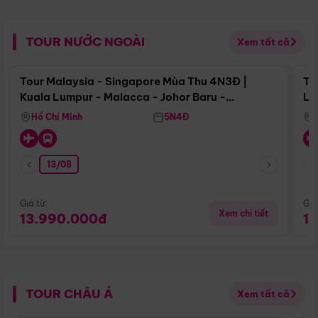
TOUR NƯỚC NGOÀI
Xem tất cả
Điểm nổi bật
Tour Malaysia - Singapore Mùa Thu 4N3Đ |
To
Kuala Lumpur - Malacca - Johor Baru -
Lử
Singapore
Hồ Chí Minh
5N4Đ
13/08
Giá từ:
Giá
Xem chi tiết
13.990.000đ
1
TOUR CHÂU Á
Xem tất cả
Điểm nổi bật