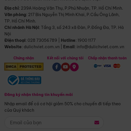
Địa chỉ
: 239A Hoàng Văn Thụ, P.Phú Nhuận, TP. Hồ Chí Minh.
Văn phòng
:
217 Bis Nguyễn Thị Minh Khai, P.Cầu Ông Lãnh,
TP. Hồ Chí Minh.
Chi nhánh Hà Nội
:
Tầng 3, số 243 xã Đàn, P.Đống Đa, TP. Hà
Nội
Điện thoại
:
028 73056789
|
Hotline
:
1900 1177
Website
:
dulichviet.com.vn
|
Email
:
info@dulichviet.com.vn
Chứng nhận
Kết nối với chúng tôi
Chấp nhận thanh toán
Đăng ký nhận thông tin khuyến mãi
Nhập email để có cơ hội giảm 50% cho chuyến đi tiếp theo
của Quý khách