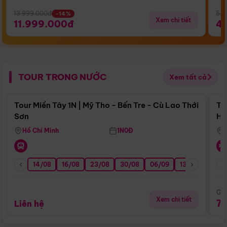
13.999.000đ
5.5
-14%
Xem chi tiết
11.999.000đ
4
TOUR TRONG NƯỚC
Xem tất cả
Điểm nổi bật
Tour Miền Tây 1N | Mỹ Tho - Bến Tre - Cù Lao Thới
To
Sơn
Hu
Hồ Chí Minh
1N0Đ
14/08
16/08
23/08
30/08
06/09
13/09
20/0
Giá
Xem chi tiết
7
Liên hệ