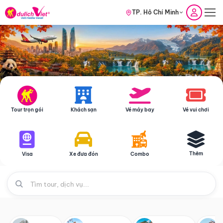
TP. Hồ Chí Minh
Tour trọn gói
Khách sạn
Vé máy bay
Vé vui chơi
Thêm
Visa
Xe đưa đón
Combo