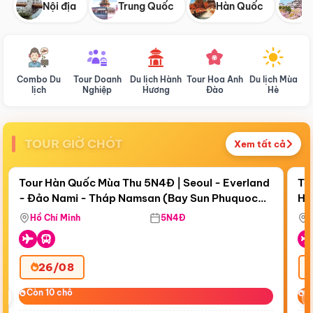
Nội địa
Trung Quốc
Hàn Quốc
N
Combo Du
Tour Doanh
Du lịch Hành
Tour Hoa Anh
Du lịch Mùa
D
lịch
Nghiệp
Hương
Đào
Hè
TOUR GIỜ CHÓT
Xem tất cả
Điểm nổi bật
Còn
19 ngày 02:25:39
Cò
Tour Hàn Quốc Mùa Thu 5N4Đ | Seoul - Everland
To
- Đảo Nami - Tháp Namsan (Bay Sun Phuquoc
Hò
Tặ
Airways)
Aq
Hồ Chí Minh
5N4Đ
26/08
‹
Còn 10 chỗ
Còn 10 chỗ
C
C