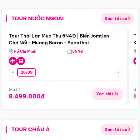
TOUR NƯỚC NGOÀI
Xem tất cả
Điểm nổi bật
Tour Thái Lan Mùa Thu 5N4Đ | Biển Jomtien -
To
Chợ Nổi - Muang Boran - Suanthai
Ku
Si
Hồ Chí Minh
5N4Đ
26/09
Giá từ:
Giá
Xem chi tiết
8.499.000đ
1
TOUR CHÂU Á
Xem tất cả
Điểm nổi bật