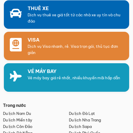
THUÊ XE
Dịch vụ thuê xe giá tốt từ các nhà xe uy tín và chu
đáo
VISA
Dịch vụ Visa nhanh, rẻ. Visa trọn gói, thủ tục đơn
giản
VÉ MÁY BAY
Vé máy bay giá rẻ nhất, nhiều khuyến mãi hấp dẫn
Trong nước
Du lịch Nam Du
Du lịch Đà Lạt
Du lịch Miền tây
Du lịch Nha Trang
Du lịch Côn Đảo
Du lịch Sapa