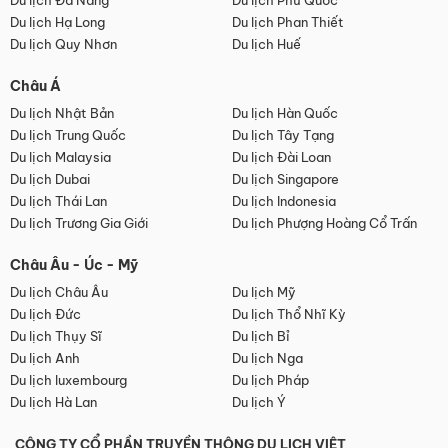
Du lịch Đà Nẵng
Du lịch Phú Quốc
Du lịch Hạ Long
Du lịch Phan Thiết
Du lịch Quy Nhơn
Du lịch Huế
Châu Á
Du lịch Nhật Bản
Du lịch Hàn Quốc
Du lịch Trung Quốc
Du lịch Tây Tạng
Du lịch Malaysia
Du lịch Đài Loan
Du lịch Dubai
Du lịch Singapore
Du lịch Thái Lan
Du lịch Indonesia
Du lịch Trương Gia Giới
Du lịch Phượng Hoàng Cổ Trấn
Châu Âu - Úc - Mỹ
Du lịch Châu Âu
Du lịch Mỹ
Du lịch Đức
Du lịch Thổ Nhĩ Kỳ
Du lịch Thụy Sĩ
Du lịch Bỉ
Du lịch Anh
Du lịch Nga
Du lịch luxembourg
Du lịch Pháp
Du lịch Hà Lan
Du lịch Ý
CÔNG TY CỔ PHẦN TRUYỀN THÔNG DU LỊCH VIỆT