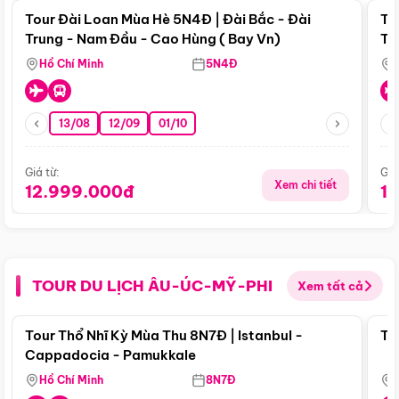
Tour Đài Loan Mùa Hè 5N4Đ | Đài Bắc - Đài
To
Trung - Nam Đầu - Cao Hùng ( Bay Vn)
Tr
Hồ Chí Minh
5N4Đ
13/08
12/09
01/10
Giá từ:
Giá
Xem chi tiết
12.999.000đ
1
TOUR DU LỊCH ÂU-ÚC-MỸ-PHI
Xem tất cả
Điểm nổi bật
Tour Thổ Nhĩ Kỳ Mùa Thu 8N7Đ | Istanbul -
To
Cappadocia - Pamukkale
Hồ Chí Minh
8N7Đ