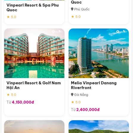
Quoc
Vinpearl Resort & Spa Phu
Phú Quốc
Quoc
★ 5.0
★ 5.0
Vinpearl Resort & Golf Nam
Melia Vinpearl Danang
Hội An
Riverfront
★ 5.0
Đà Nẵng
Từ
4,150,000đ
★ 5.0
Từ
2,400,000đ