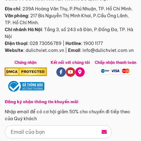
Địa chỉ
: 239A Hoàng Văn Thụ, P.Phú Nhuận, TP. Hồ Chí Minh.
Văn phòng
:
217 Bis Nguyễn Thị Minh Khai, P.Cầu Ông Lãnh,
TP. Hồ Chí Minh.
Chi nhánh Hà Nội
:
Tầng 3, số 243 xã Đàn, P.Đống Đa, TP. Hà
Nội
Điện thoại
:
028 73056789
|
Hotline
:
1900 1177
Website
:
dulichviet.com.vn
|
Email
:
info@dulichviet.com.vn
Chứng nhận
Kết nối với chúng tôi
Chấp nhận thanh toán
Đăng ký nhận thông tin khuyến mãi
Nhập email để có cơ hội giảm 50% cho chuyến đi tiếp theo
của Quý khách