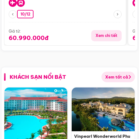
10/12
Giá từ:
Giá
Xem chi tiết
60.990.000đ
6
KHÁCH SẠN NỔI BẬT
Xem tất cả
Vinpearl Wonderworld Phu