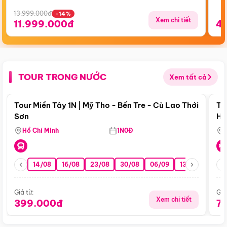
13.999.000đ
-14%
Xem chi tiết
11.999.000đ
4
TOUR TRONG NƯỚC
Xem tất cả
Điểm nổi bật
Tour Miền Tây 1N | Mỹ Tho - Bến Tre - Cù Lao Thới
To
Sơn
Hu
Hồ Chí Minh
1N0Đ
14/08
16/08
23/08
30/08
06/09
13/09
20/0
Giá từ:
Giá
Xem chi tiết
399.000đ
7