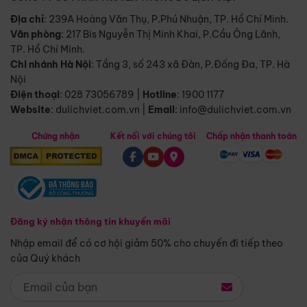
Địa chỉ
: 239A Hoàng Văn Thụ, P.Phú Nhuận, TP. Hồ Chí Minh.
Văn phòng
:
217 Bis Nguyễn Thị Minh Khai, P.Cầu Ông Lãnh,
TP. Hồ Chí Minh.
Chi nhánh Hà Nội
:
Tầng 3, số 243 xã Đàn, P.Đống Đa, TP. Hà
Nội
Điện thoại
:
028 73056789
|
Hotline
:
1900 1177
Website
:
dulichviet.com.vn
|
Email
:
info@dulichviet.com.vn
Chứng nhận
Kết nối với chúng tôi
Chấp nhận thanh toán
Đăng ký nhận thông tin khuyến mãi
Nhập email để có cơ hội giảm 50% cho chuyến đi tiếp theo
của Quý khách