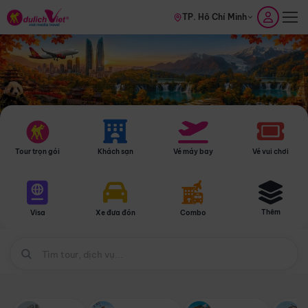
TP. Hồ Chí Minh
Tour trọn gói
Khách sạn
Vé máy bay
Vé vui chơi
Thêm
Visa
Xe đưa đón
Combo