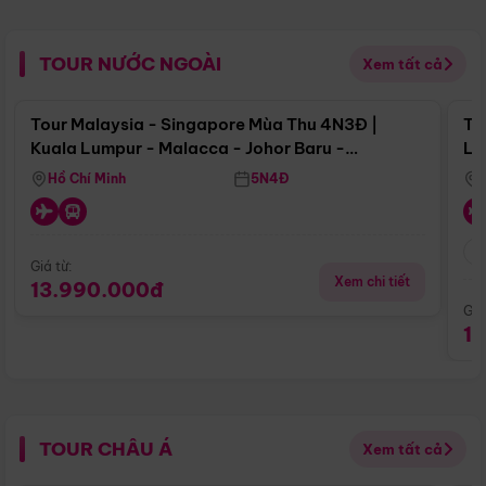
TOUR NƯỚC NGOÀI
Xem tất cả
Điểm nổi bật
Tour Malaysia - Singapore Mùa Thu 4N3Đ |
To
Kuala Lumpur - Malacca - Johor Baru -
Lử
Singapore
Hồ Chí Minh
5N4Đ
Giá từ:
Xem chi tiết
13.990.000đ
Giá
1
TOUR CHÂU Á
Xem tất cả
Điểm nổi bật