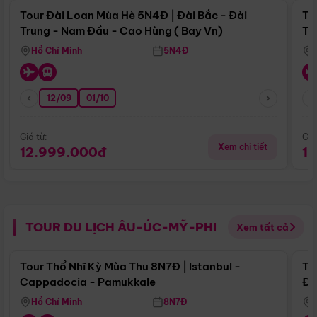
Tour Đài Loan Mùa Hè 5N4Đ | Đài Bắc - Đài
To
Trung - Nam Đầu - Cao Hùng ( Bay Vn)
Tr
Hồ Chí Minh
5N4Đ
12/09
01/10
Giá từ:
Giá
Xem chi tiết
12.999.000đ
1
TOUR DU LỊCH ÂU-ÚC-MỸ-PHI
Xem tất cả
Điểm nổi bật
Tour Thổ Nhĩ Kỳ Mùa Thu 8N7Đ | Istanbul -
To
Cappadocia - Pamukkale
Đế
Hồ Chí Minh
8N7Đ