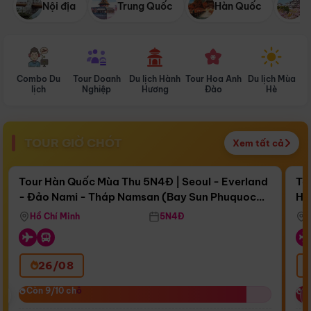
Nội địa
Trung Quốc
Hàn Quốc
N
Combo Du
Tour Doanh
Du lịch Hành
Tour Hoa Anh
Du lịch Mùa
D
lịch
Nghiệp
Hương
Đào
Hè
TOUR GIỜ CHÓT
Xem tất cả
Điểm nổi bật
Còn
17 ngày 06:47:20
Cò
Tour Hàn Quốc Mùa Thu 5N4Đ | Seoul - Everland
To
- Đảo Nami - Tháp Namsan (Bay Sun Phuquoc
Hò
Bay Sun Phuquoc Airways
Tặ
Airways)
Aq
Hồ Chí Minh
5N4Đ
26/08
‹
Còn 9/10 chỗ
Còn 9/10 chỗ
C
C