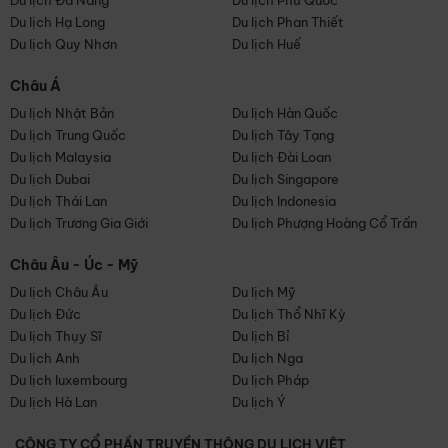
Du lịch Đà Nẵng
Du lịch Phú Quốc
Du lịch Hạ Long
Du lịch Phan Thiết
Du lịch Quy Nhơn
Du lịch Huế
Châu Á
Du lịch Nhật Bản
Du lịch Hàn Quốc
Du lịch Trung Quốc
Du lịch Tây Tạng
Du lịch Malaysia
Du lịch Đài Loan
Du lịch Dubai
Du lịch Singapore
Du lịch Thái Lan
Du lịch Indonesia
Du lịch Trương Gia Giới
Du lịch Phượng Hoàng Cổ Trấn
Châu Âu - Úc - Mỹ
Du lịch Châu Âu
Du lịch Mỹ
Du lịch Đức
Du lịch Thổ Nhĩ Kỳ
Du lịch Thụy Sĩ
Du lịch Bỉ
Du lịch Anh
Du lịch Nga
Du lịch luxembourg
Du lịch Pháp
Du lịch Hà Lan
Du lịch Ý
CÔNG TY CỔ PHẦN TRUYỀN THÔNG DU LỊCH VIỆT