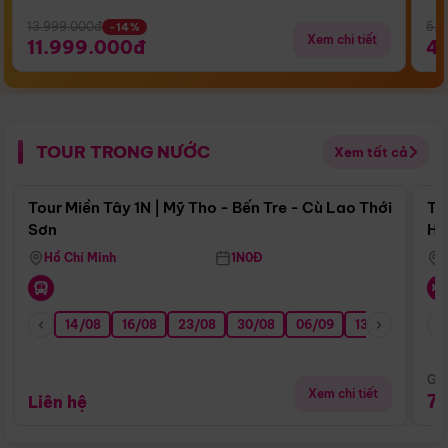
13.999.000đ
5.5
-14%
Xem chi tiết
11.999.000đ
4
TOUR TRONG NƯỚC
Xem tất cả
Điểm nổi bật
Tour Miền Tây 1N | Mỹ Tho - Bến Tre - Cù Lao Thới
To
Sơn
Hu
Hồ Chí Minh
1N0Đ
14/08
16/08
23/08
30/08
06/09
13/09
20/0
Giá
Xem chi tiết
7
Liên hệ