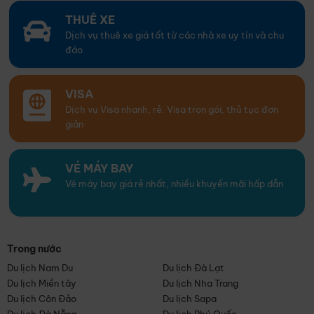
THUÊ XE
Dịch vụ thuê xe giá tốt từ các nhà xe uy tín và chu
đáo
VISA
Dịch vụ Visa nhanh, rẻ. Visa trọn gói, thủ tục đơn
giản
VÉ MÁY BAY
Vé máy bay giá rẻ nhất, nhiều khuyến mãi hấp dẫn
Trong nước
Du lịch Nam Du
Du lịch Đà Lạt
Du lịch Miền tây
Du lịch Nha Trang
Du lịch Côn Đảo
Du lịch Sapa