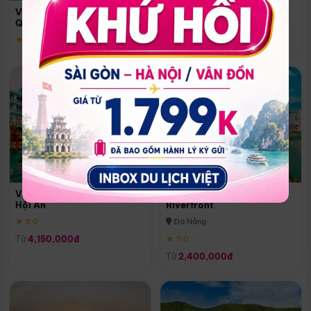
Quoc
Vinpearl Resort & Spa Phu
Phú Quốc
Quoc
★ 5.0
★ 5.0
Vinpearl Resort & Golf Nam
Melia Vinpearl Danang
Hội An
Riverfront
★ 5.0
Đà Nẵng
Từ
4,150,000đ
★ 5.0
Từ
2,400,000đ