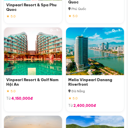
Quoc
Vinpearl Resort & Spa Phu
Phú Quốc
Quoc
★ 5.0
★ 5.0
Vinpearl Resort & Golf Nam
Melia Vinpearl Danang
Hội An
Riverfront
★ 5.0
Đà Nẵng
Từ
4,150,000đ
★ 5.0
Từ
2,400,000đ