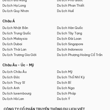
Du lịch Đà Nẵng
Du lịch Phú Quốc
Du lịch Hạ Long
Du lịch Phan Thiết
Du lịch Quy Nhơn
Du lịch Huế
Châu Á
Du lịch Nhật Bản
Du lịch Hàn Quốc
Du lịch Trung Quốc
Du lịch Tây Tạng
Du lịch Malaysia
Du lịch Đài Loan
Du lịch Dubai
Du lịch Singapore
Du lịch Thái Lan
Du lịch Indonesia
Du lịch Trương Gia Giới
Du lịch Phượng Hoàng Cổ Trấn
Châu Âu - Úc - Mỹ
Du lịch Châu Âu
Du lịch Mỹ
Du lịch Đức
Du lịch Thổ Nhĩ Kỳ
Du lịch Thụy Sĩ
Du lịch Bỉ
Du lịch Anh
Du lịch Nga
Du lịch luxembourg
Du lịch Pháp
Du lịch Hà Lan
Du lịch Ý
CÔNG TY CỔ PHẦN TRUYỀN THÔNG DU LỊCH VIỆT