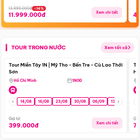
13.999.000đ
-14%
Xem chi tiết
11.999.000đ
4
TOUR TRONG NƯỚC
Xem tất cả
Điểm nổi bật
Tour Miền Tây 1N | Mỹ Tho - Bến Tre - Cù Lao Thới
To
Sơn
Hu
Hồ Chí Minh
1N0Đ
14/08
16/08
23/08
30/08
06/09
13/09
20/0
Giá từ:
Giá
Xem chi tiết
399.000đ
7