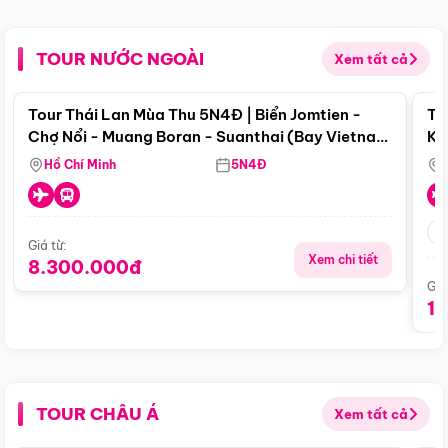
TOUR NƯỚC NGOÀI
Xem tất cả
Điểm nổi bật
Tour Thái Lan Mùa Thu 5N4Đ | Biển Jomtien -
To
Chợ Nổi - Muang Boran - Suanthai (Bay Vietnam
Ku
Airlines)
Si
Hồ Chí Minh
5N4Đ
Giá từ:
Xem chi tiết
8.300.000đ
Giá
1
TOUR CHÂU Á
Xem tất cả
Điểm nổi bật