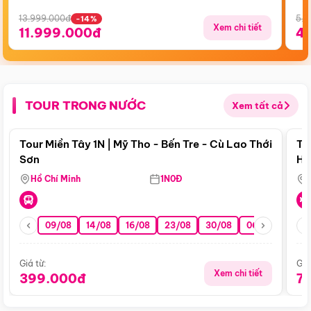
13.999.000đ
5.5
-14%
Xem chi tiết
11.999.000đ
4
TOUR TRONG NƯỚC
Xem tất cả
Điểm nổi bật
Tour Miền Tây 1N | Mỹ Tho - Bến Tre - Cù Lao Thới
To
Sơn
Hu
Hồ Chí Minh
1N0Đ
09/08
14/08
16/08
23/08
30/08
06/09
13/0
Giá từ:
Giá
Xem chi tiết
399.000đ
7