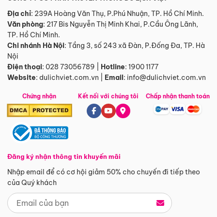
Địa chỉ
: 239A Hoàng Văn Thụ, P.Phú Nhuận, TP. Hồ Chí Minh.
Văn phòng
:
217 Bis Nguyễn Thị Minh Khai, P.Cầu Ông Lãnh,
TP. Hồ Chí Minh.
Chi nhánh Hà Nội
:
Tầng 3, số 243 xã Đàn, P.Đống Đa, TP. Hà
Nội
Điện thoại
:
028 73056789
|
Hotline
:
1900 1177
Website
:
dulichviet.com.vn
|
Email
:
info@dulichviet.com.vn
Chứng nhận
Kết nối với chúng tôi
Chấp nhận thanh toán
Đăng ký nhận thông tin khuyến mãi
Nhập email để có cơ hội giảm 50% cho chuyến đi tiếp theo
của Quý khách