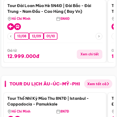
Tour Đài Loan Mùa Hè 5N4Đ | Đài Bắc - Đài
To
Trung - Nam Đầu - Cao Hùng ( Bay Vn)
Tr
Hồ Chí Minh
5N4Đ
13/08
12/09
01/10
Giá từ:
Giá
Xem chi tiết
12.999.000đ
1
TOUR DU LỊCH ÂU-ÚC-MỸ-PHI
Xem tất cả
Điểm nổi bật
Tour Thổ Nhĩ Kỳ Mùa Thu 8N7Đ | Istanbul -
To
Cappadocia - Pamukkale
Đế
Hồ Chí Minh
8N7Đ