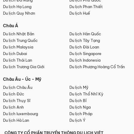
Du lịch Đà Nẵng
Du lịch Phú Quốc
Du lịch Hạ Long
Du lịch Phan Thiết
Du lịch Quy Nhơn
Du lịch Huế
Châu Á
Du lịch Nhật Bản
Du lịch Hàn Quốc
Du lịch Trung Quốc
Du lịch Tây Tạng
Du lịch Malaysia
Du lịch Đài Loan
Du lịch Dubai
Du lịch Singapore
Du lịch Thái Lan
Du lịch Indonesia
Du lịch Trương Gia Giới
Du lịch Phượng Hoàng Cổ Trấn
Châu Âu - Úc - Mỹ
Du lịch Châu Âu
Du lịch Mỹ
Du lịch Đức
Du lịch Thổ Nhĩ Kỳ
Du lịch Thụy Sĩ
Du lịch Bỉ
Du lịch Anh
Du lịch Nga
Du lịch luxembourg
Du lịch Pháp
Du lịch Hà Lan
Du lịch Ý
CÔNG TY CỔ PHẦN TRUYỀN THÔNG DU LỊCH VIỆT