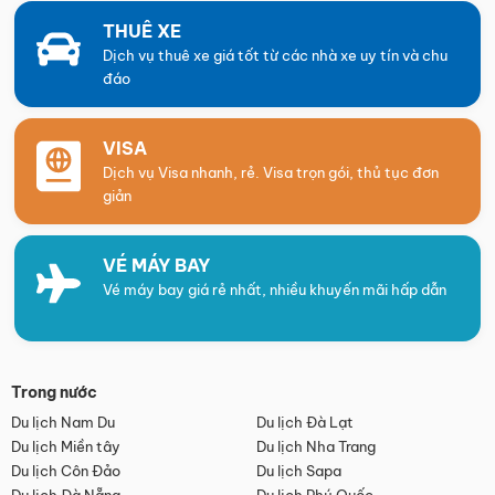
THUÊ XE
Dịch vụ thuê xe giá tốt từ các nhà xe uy tín và chu
đáo
VISA
Dịch vụ Visa nhanh, rẻ. Visa trọn gói, thủ tục đơn
giản
VÉ MÁY BAY
Vé máy bay giá rẻ nhất, nhiều khuyến mãi hấp dẫn
Trong nước
Du lịch Nam Du
Du lịch Đà Lạt
Du lịch Miền tây
Du lịch Nha Trang
Du lịch Côn Đảo
Du lịch Sapa