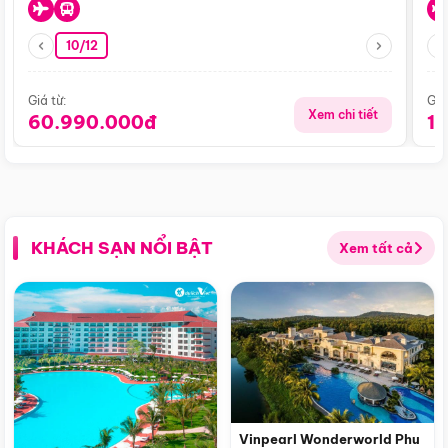
10/12
Giá từ:
Giá
Xem chi tiết
60.990.000đ
1
KHÁCH SẠN NỔI BẬT
Xem tất cả
Vinpearl Wonderworld Phu