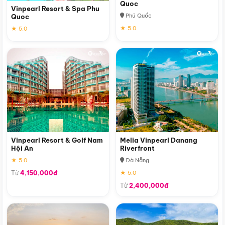
Quoc
Vinpearl Resort & Spa Phu
Phú Quốc
Quoc
★ 5.0
★ 5.0
Vinpearl Resort & Golf Nam
Melia Vinpearl Danang
Hội An
Riverfront
★ 5.0
Đà Nẵng
Từ
4,150,000đ
★ 5.0
Từ
2,400,000đ