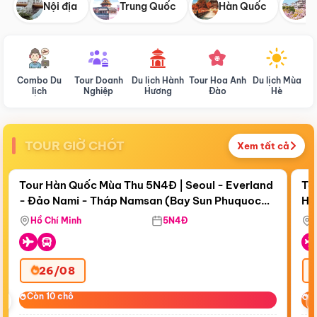
Nội địa
Trung Quốc
Hàn Quốc
N
Combo Du
Tour Doanh
Du lịch Hành
Tour Hoa Anh
Du lịch Mùa
D
lịch
Nghiệp
Hương
Đào
Hè
TOUR GIỜ CHÓT
Xem tất cả
Điểm nổi bật
Còn
18 ngày 13:35:37
Cò
Tour Hàn Quốc Mùa Thu 5N4Đ | Seoul - Everland
To
- Đảo Nami - Tháp Namsan (Bay Sun Phuquoc
Hò
Bay Sun Phuquoc Airways
Tặ
Airways)
Aq
Hồ Chí Minh
5N4Đ
26/08
‹
Còn 10 chỗ
Còn 10 chỗ
C
C