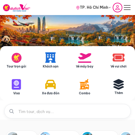
TP. Hồ Chí Minh
Tour trọn gói
Khách sạn
Vé máy bay
Vé vui chơi
Thêm
Visa
Xe đưa đón
Combo