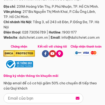
Địa chỉ
: 239A Hoàng Văn Thụ, P.Phú Nhuận, TP. Hồ Chí Minh.
Văn phòng
:
217 Bis Nguyễn Thị Minh Khai, P.Cầu Ông Lãnh,
TP. Hồ Chí Minh.
Chi nhánh Hà Nội
:
Tầng 3, số 243 xã Đàn, P.Đống Đa, TP. Hà
Nội
Điện thoại
:
028 73056789
|
Hotline
:
1900 1177
Website
:
dulichviet.com.vn
|
Email
:
info@dulichviet.com.vn
Chứng nhận
Kết nối với chúng tôi
Chấp nhận thanh toán
Đăng ký nhận thông tin khuyến mãi
Nhập email để có cơ hội giảm 50% cho chuyến đi tiếp theo
của Quý khách