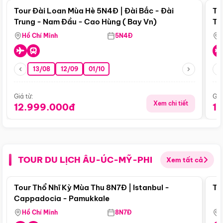
Tour Đài Loan Mùa Hè 5N4Đ | Đài Bắc - Đài
To
Trung - Nam Đầu - Cao Hùng ( Bay Vn)
Tr
Hồ Chí Minh
5N4Đ
13/08
12/09
01/10
Giá từ:
Giá
Xem chi tiết
12.999.000đ
1
TOUR DU LỊCH ÂU-ÚC-MỸ-PHI
Xem tất cả
Điểm nổi bật
Tour Thổ Nhĩ Kỳ Mùa Thu 8N7Đ | Istanbul -
To
Cappadocia - Pamukkale
Hồ Chí Minh
8N7Đ