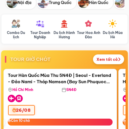
Nội địa
Trung Quốc
Hàn Quốc
N
Combo Du
Tour Doanh
Du lịch Hành
Tour Hoa Anh
Du lịch Mùa
D
lịch
Nghiệp
Hương
Đào
Hè
TOUR GIỜ CHÓT
Xem tất cả
Điểm nổi bật
Còn
19 ngày 09:38:57
Cò
Tour Hàn Quốc Mùa Thu 5N4Đ | Seoul - Everland
To
- Đảo Nami - Tháp Namsan (Bay Sun Phuquoc
Hò
Tặ
Airways)
Aq
Hồ Chí Minh
5N4Đ
26/08
‹
Còn 10 chỗ
Còn 10 chỗ
C
C