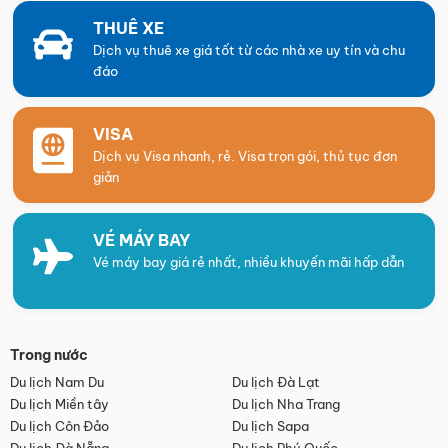
THUÊ XE
Dịch vụ thuê xe giá tốt từ các nhà xe uy tín và chu
đáo
VISA
Dịch vụ Visa nhanh, rẻ. Visa trọn gói, thủ tục đơn
giản
VÉ MÁY BAY
Vé máy bay giá rẻ nhất, nhiều khuyến mãi hấp dẫn
Trong nước
Du lịch Nam Du
Du lịch Đà Lạt
Du lịch Miền tây
Du lịch Nha Trang
Du lịch Côn Đảo
Du lịch Sapa