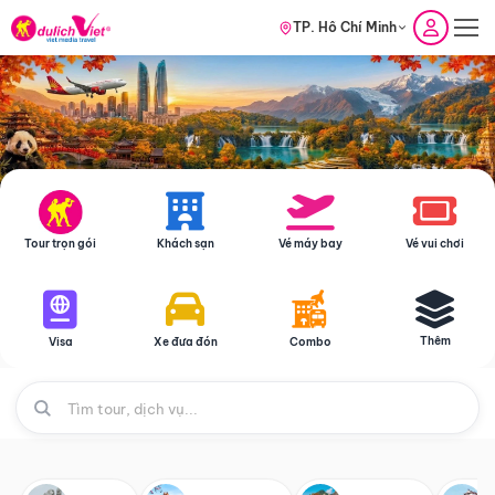
TP. Hồ Chí Minh
Tour trọn gói
Khách sạn
Vé máy bay
Vé vui chơi
Thêm
Visa
Xe đưa đón
Combo