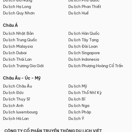
Du lịch Đà Nẵng
Du lịch Phú Quốc
Du lịch Hạ Long
Du lịch Phan Thiết
Du lịch Quy Nhơn
Du lịch Huế
Châu Á
Du lịch Nhật Bản
Du lịch Hàn Quốc
Du lịch Trung Quốc
Du lịch Tây Tạng
Du lịch Malaysia
Du lịch Đài Loan
Du lịch Dubai
Du lịch Singapore
Du lịch Thái Lan
Du lịch Indonesia
Du lịch Trương Gia Giới
Du lịch Phượng Hoàng Cổ Trấn
Châu Âu - Úc - Mỹ
Du lịch Châu Âu
Du lịch Mỹ
Du lịch Đức
Du lịch Thổ Nhĩ Kỳ
Du lịch Thụy Sĩ
Du lịch Bỉ
Du lịch Anh
Du lịch Nga
Du lịch luxembourg
Du lịch Pháp
Du lịch Hà Lan
Du lịch Ý
CÔNG TY CỔ PHẦN TRUYỀN THÔNG DU LỊCH VIỆT