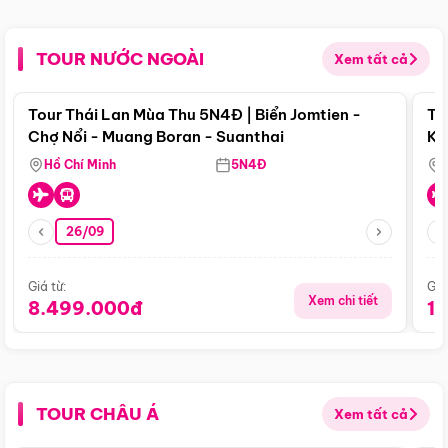
TOUR NƯỚC NGOÀI
Xem tất cả
Điểm nổi bật
Tour Thái Lan Mùa Thu 5N4Đ | Biển Jomtien -
To
Chợ Nổi - Muang Boran - Suanthai
Ku
Si
Hồ Chí Minh
5N4Đ
26/09
Giá từ:
Giá
Xem chi tiết
8.499.000đ
1
TOUR CHÂU Á
Xem tất cả
Điểm nổi bật