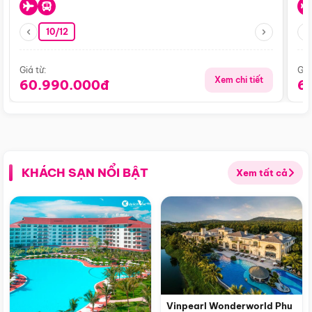
10/12
Giá từ:
Giá
Xem chi tiết
60.990.000đ
6
KHÁCH SẠN NỔI BẬT
Xem tất cả
Vinpearl Wonderworld Phu