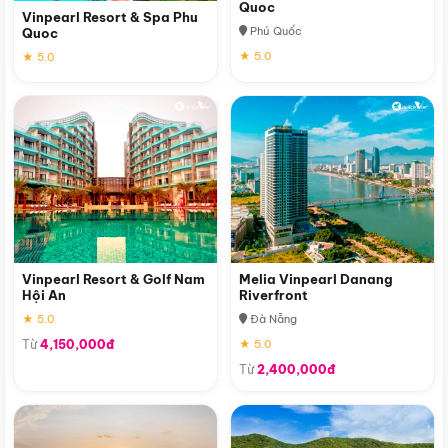
Quoc
Vinpearl Resort & Spa Phu
Phú Quốc
Quoc
★ 5.0
★ 5.0
Vinpearl Resort & Golf Nam
Melia Vinpearl Danang
Hội An
Riverfront
★ 5.0
Đà Nẵng
Từ
4,150,000đ
★ 5.0
Từ
2,400,000đ