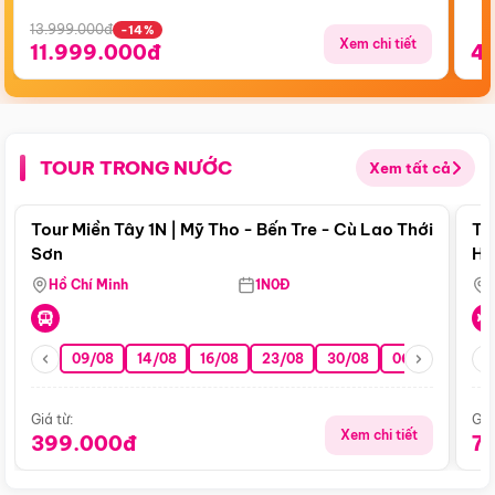
13.999.000đ
-14%
Xem chi tiết
11.999.000đ
4
TOUR TRONG NƯỚC
Xem tất cả
Điểm nổi bật
Tour Miền Tây 1N | Mỹ Tho - Bến Tre - Cù Lao Thới
To
Sơn
Hu
Hồ Chí Minh
1N0Đ
09/08
14/08
16/08
23/08
30/08
06/09
13/0
Giá từ:
Giá
Xem chi tiết
399.000đ
7