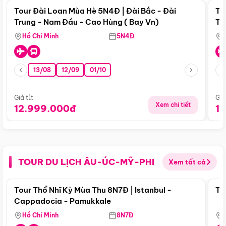
Tour Đài Loan Mùa Hè 5N4Đ | Đài Bắc - Đài
To
Trung - Nam Đầu - Cao Hùng ( Bay Vn)
Tr
Hồ Chí Minh
5N4Đ
13/08
12/09
01/10
Giá từ:
Giá
Xem chi tiết
12.999.000đ
1
TOUR DU LỊCH ÂU-ÚC-MỸ-PHI
Xem tất cả
Điểm nổi bật
Tour Thổ Nhĩ Kỳ Mùa Thu 8N7Đ | Istanbul -
To
Cappadocia - Pamukkale
Hồ Chí Minh
8N7Đ