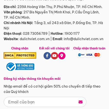
Địa chỉ
: 239A Hoàng Văn Thụ, P.Phú Nhuận, TP. Hồ Chí Minh.
Văn phòng
:
217 Bis Nguyễn Thị Minh Khai, P.Cầu Ông Lãnh,
TP. Hồ Chí Minh.
Chi nhánh Hà Nội
:
Tầng 3, số 243 xã Đàn, P.Đống Đa, TP. Hà
Nội
Điện thoại
:
028 73056789
|
Hotline
:
1900 1177
Website
:
dulichviet.com.vn
|
Email
:
info@dulichviet.com.vn
Chứng nhận
Kết nối với chúng tôi
Chấp nhận thanh toán
Đăng ký nhận thông tin khuyến mãi
Nhập email để có cơ hội giảm 50% cho chuyến đi tiếp theo
của Quý khách