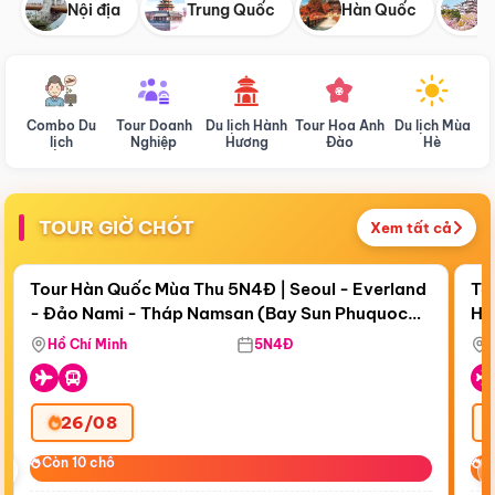
Nội địa
Trung Quốc
Hàn Quốc
N
Combo Du
Tour Doanh
Du lịch Hành
Tour Hoa Anh
Du lịch Mùa
D
lịch
Nghiệp
Hương
Đào
Hè
TOUR GIỜ CHÓT
Xem tất cả
Điểm nổi bật
Còn
19 ngày 14:37:42
Cò
Tour Hàn Quốc Mùa Thu 5N4Đ | Seoul - Everland
To
- Đảo Nami - Tháp Namsan (Bay Sun Phuquoc
Hò
Tặ
Airways)
Aq
Hồ Chí Minh
5N4Đ
26/08
‹
Còn 10 chỗ
Còn 10 chỗ
C
C