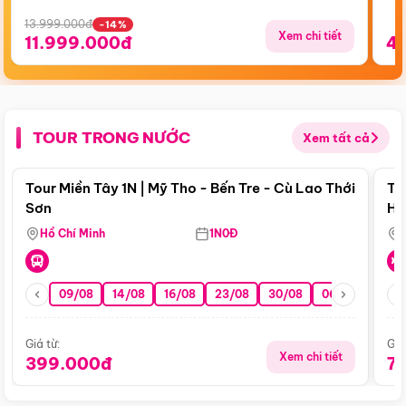
13.999.000đ
-14%
Xem chi tiết
11.999.000đ
4
TOUR TRONG NƯỚC
Xem tất cả
Điểm nổi bật
Tour Miền Tây 1N | Mỹ Tho - Bến Tre - Cù Lao Thới
To
Sơn
Hu
Hồ Chí Minh
1N0Đ
09/08
14/08
16/08
23/08
30/08
06/09
13/0
Giá từ:
Giá
Xem chi tiết
399.000đ
7