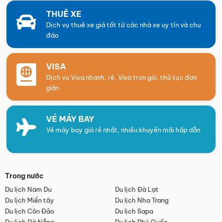
THUÊ XE
Dịch vụ thuê xe giá tốt từ các nhà xe uy tín và chu
đáo
VISA
Dịch vụ Visa nhanh, rẻ. Visa trọn gói, thủ tục đơn
giản
VÉ MÁY BAY
Vé máy bay giá rẻ nhất, nhiều khuyến mãi hấp dẫn
Trong nước
Du lịch Nam Du
Du lịch Đà Lạt
Du lịch Miền tây
Du lịch Nha Trang
Du lịch Côn Đảo
Du lịch Sapa