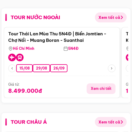
TOUR NƯỚC NGOÀI
Xem tất cả
Điểm nổi bật
Tour Thái Lan Mùa Thu 5N4Đ | Biển Jomtien -
To
Chợ Nổi - Muang Boran - Suanthai
Ku
Si
Hồ Chí Minh
5N4Đ
15/08
29/08
26/09
Giá từ:
Giá
Xem chi tiết
8.499.000đ
1
TOUR CHÂU Á
Xem tất cả
Điểm nổi bật