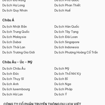
Du lịch Đà Nẵng
Du lịch Phú Quốc
Du lịch Hạ Long
Du lịch Phan Thiết
Du lịch Quy Nhơn
Du lịch Huế
Châu Á
Du lịch Nhật Bản
Du lịch Hàn Quốc
Du lịch Trung Quốc
Du lịch Tây Tạng
Du lịch Malaysia
Du lịch Đài Loan
Du lịch Dubai
Du lịch Singapore
Du lịch Thái Lan
Du lịch Indonesia
Du lịch Trương Gia Giới
Du lịch Phượng Hoàng Cổ Trấn
Châu Âu - Úc - Mỹ
Du lịch Châu Âu
Du lịch Mỹ
Du lịch Đức
Du lịch Thổ Nhĩ Kỳ
Du lịch Thụy Sĩ
Du lịch Bỉ
Du lịch Anh
Du lịch Nga
Du lịch luxembourg
Du lịch Pháp
Du lịch Hà Lan
Du lịch Ý
CÔNG TY CỔ PHẦN TRUYỀN THÔNG DU LỊCH VIỆT