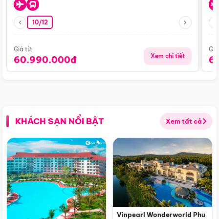
10/12
Giá từ:
Giá
Xem chi tiết
60.990.000đ
6
KHÁCH SẠN NỔI BẬT
Xem tất cả
Vinpearl Wonderworld Phu