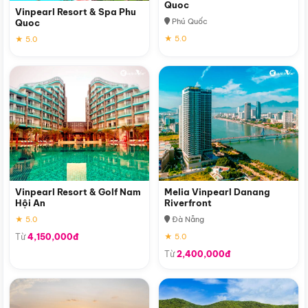
Quoc
Vinpearl Resort & Spa Phu
Phú Quốc
Quoc
★ 5.0
★ 5.0
Vinpearl Resort & Golf Nam
Melia Vinpearl Danang
Hội An
Riverfront
★ 5.0
Đà Nẵng
Từ
4,150,000đ
★ 5.0
Từ
2,400,000đ