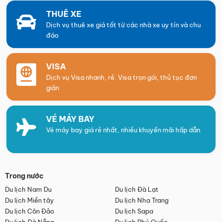
THUÊ XE
Dịch vụ thuê xe giá tốt từ các nhà xe uy tín và chu
đáo
VISA
Dịch vụ Visa nhanh, rẻ. Visa trọn gói, thủ tục đơn
giản
VÉ MÁY BAY
Vé máy bay giá rẻ nhất, nhiều khuyến mãi hấp dẫn
Trong nước
Du lịch Nam Du
Du lịch Đà Lạt
Du lịch Miền tây
Du lịch Nha Trang
Du lịch Côn Đảo
Du lịch Sapa