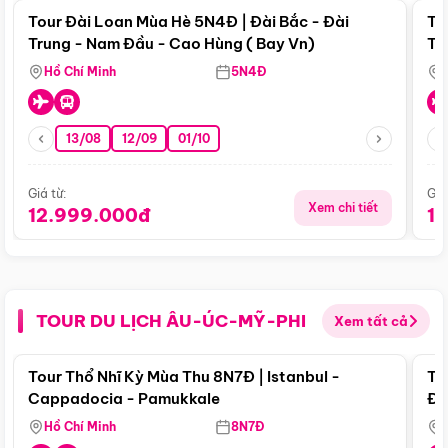
Tour Đài Loan Mùa Hè 5N4Đ | Đài Bắc - Đài
To
Trung - Nam Đầu - Cao Hùng ( Bay Vn)
Tr
Hồ Chí Minh
5N4Đ
13/08
12/09
01/10
Giá từ:
Giá
Xem chi tiết
12.999.000đ
1
TOUR DU LỊCH ÂU-ÚC-MỸ-PHI
Xem tất cả
Điểm nổi bật
Tour Thổ Nhĩ Kỳ Mùa Thu 8N7Đ | Istanbul -
To
Cappadocia - Pamukkale
Đế
Hồ Chí Minh
8N7Đ