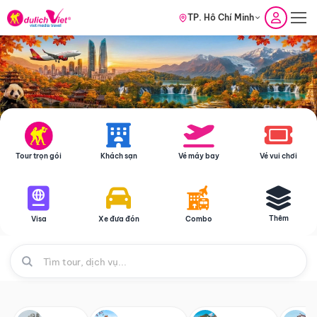
TP. Hồ Chí Minh
Tour trọn gói
Khách sạn
Vé máy bay
Vé vui chơi
Thêm
Visa
Xe đưa đón
Combo