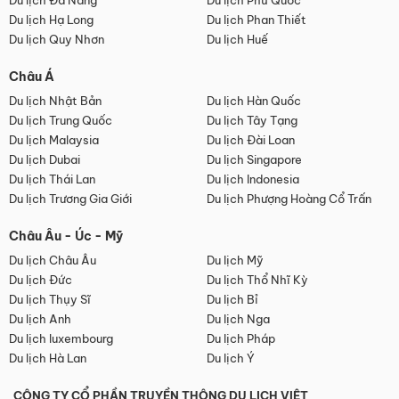
Du lịch Đà Nẵng
Du lịch Phú Quốc
Du lịch Hạ Long
Du lịch Phan Thiết
Du lịch Quy Nhơn
Du lịch Huế
Châu Á
Du lịch Nhật Bản
Du lịch Hàn Quốc
Du lịch Trung Quốc
Du lịch Tây Tạng
Du lịch Malaysia
Du lịch Đài Loan
Du lịch Dubai
Du lịch Singapore
Du lịch Thái Lan
Du lịch Indonesia
Du lịch Trương Gia Giới
Du lịch Phượng Hoàng Cổ Trấn
Châu Âu - Úc - Mỹ
Du lịch Châu Âu
Du lịch Mỹ
Du lịch Đức
Du lịch Thổ Nhĩ Kỳ
Du lịch Thụy Sĩ
Du lịch Bỉ
Du lịch Anh
Du lịch Nga
Du lịch luxembourg
Du lịch Pháp
Du lịch Hà Lan
Du lịch Ý
CÔNG TY CỔ PHẦN TRUYỀN THÔNG DU LỊCH VIỆT