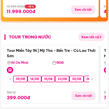
13.999.000đ
5.5
-14%
Xem chi tiết
11.999.000đ
4
TOUR TRONG NƯỚC
Xem tất cả
Điểm nổi bật
Tour Miền Tây 1N | Mỹ Tho - Bến Tre - Cù Lao Thới
To
Sơn
Hu
Hồ Chí Minh
1N0Đ
09/08
14/08
16/08
23/08
30/08
06/09
13/0
Giá từ:
Giá
Xem chi tiết
399.000đ
7