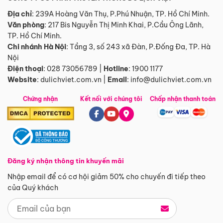
Địa chỉ
: 239A Hoàng Văn Thụ, P.Phú Nhuận, TP. Hồ Chí Minh.
Văn phòng
:
217 Bis Nguyễn Thị Minh Khai, P.Cầu Ông Lãnh,
TP. Hồ Chí Minh.
Chi nhánh Hà Nội
:
Tầng 3, số 243 xã Đàn, P.Đống Đa, TP. Hà
Nội
Điện thoại
:
028 73056789
|
Hotline
:
1900 1177
Website
:
dulichviet.com.vn
|
Email
:
info@dulichviet.com.vn
Chứng nhận
Kết nối với chúng tôi
Chấp nhận thanh toán
Đăng ký nhận thông tin khuyến mãi
Nhập email để có cơ hội giảm 50% cho chuyến đi tiếp theo
của Quý khách