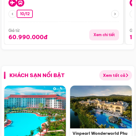
10/12
Giá từ:
Giá
Xem chi tiết
60.990.000đ
1
KHÁCH SẠN NỔI BẬT
Xem tất cả
Vinpearl Wonderworld Phu