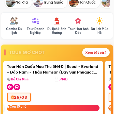
Nội địa
Trung Quốc
Hàn Quốc
N
Combo Du
Tour Doanh
Du lịch Hành
Tour Hoa Anh
Du lịch Mùa
D
lịch
Nghiệp
Hương
Đào
Hè
TOUR GIỜ CHÓT
Xem tất cả
Điểm nổi bật
Còn
18 ngày 18:56:39
Cò
Tour Hàn Quốc Mùa Thu 5N4Đ | Seoul - Everland
To
- Đảo Nami - Tháp Namsan (Bay Sun Phuquoc
Hò
Bay Sun Phuquoc Airways
Tặ
Airways)
Aq
Hồ Chí Minh
5N4Đ
26/08
‹
Còn 10 chỗ
Còn 10 chỗ
C
C