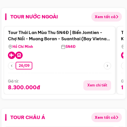
TOUR NƯỚC NGOÀI
Xem tất cả
Điểm nổi bật
Tour Thái Lan Mùa Thu 5N4Đ | Biển Jomtien -
To
Chợ Nổi - Muang Boran - Suanthai (Bay Vietnam
Ku
Airlines)
Si
Hồ Chí Minh
5N4Đ
26/09
Giá từ:
Giá
Xem chi tiết
8.300.000đ
1
TOUR CHÂU Á
Xem tất cả
Điểm nổi bật