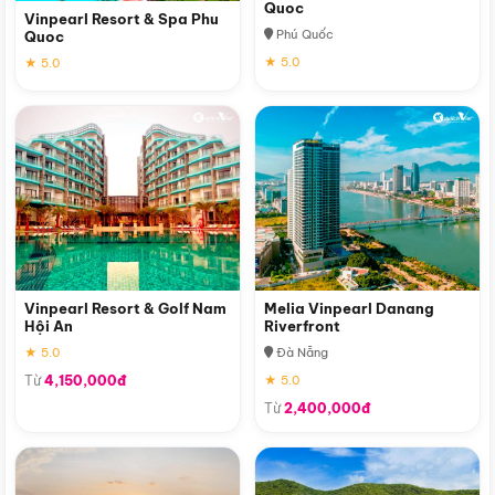
Quoc
Vinpearl Resort & Spa Phu
Phú Quốc
Quoc
★ 5.0
★ 5.0
Vinpearl Resort & Golf Nam
Melia Vinpearl Danang
Hội An
Riverfront
★ 5.0
Đà Nẵng
Từ
4,150,000đ
★ 5.0
Từ
2,400,000đ