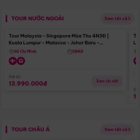
TOUR NƯỚC NGOÀI
Xem tất cả
Điểm nổi bật
Tour Malaysia - Singapore Mùa Thu 4N3Đ |
To
Kuala Lumpur - Malacca - Johor Baru -
Lử
Singapore
Hồ Chí Minh
5N4Đ
Giá từ:
Xem chi tiết
13.990.000đ
Giá
1
TOUR CHÂU Á
Xem tất cả
Điểm nổi bật