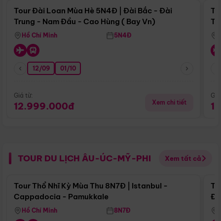
Tour Đài Loan Mùa Hè 5N4Đ | Đài Bắc - Đài
To
Trung - Nam Đầu - Cao Hùng ( Bay Vn)
Tr
Hồ Chí Minh
5N4Đ
12/09
01/10
Giá từ:
Giá
Xem chi tiết
12.999.000đ
1
TOUR DU LỊCH ÂU-ÚC-MỸ-PHI
Xem tất cả
Điểm nổi bật
Tour Thổ Nhĩ Kỳ Mùa Thu 8N7Đ | Istanbul -
To
Cappadocia - Pamukkale
Đế
Hồ Chí Minh
8N7Đ