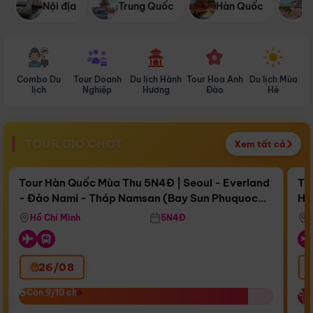
Nội địa
Trung Quốc
Hàn Quốc
N
Combo Du
Tour Doanh
Du lịch Hành
Tour Hoa Anh
Du lịch Mùa
D
lịch
Nghiệp
Hương
Đào
Hè
TOUR GIỜ CHÓT
Xem tất cả
Điểm nổi bật
Còn
17 ngày 06:35:57
Cò
Tour Hàn Quốc Mùa Thu 5N4Đ | Seoul - Everland
To
- Đảo Nami - Tháp Namsan (Bay Sun Phuquoc
Hò
Bay Sun Phuquoc Airways
Tặ
Airways)
Aq
Hồ Chí Minh
5N4Đ
26/08
‹
Còn 9/10 chỗ
Còn 9/10 chỗ
C
C