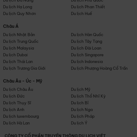
Du lịch Đà Nẵng
Du lịch Phú Quốc
Du lịch Hạ Long
Du lịch Phan Thiết
Du lịch Quy Nhơn
Du lịch Huế
Châu Á
Du lịch Nhật Bản
Du lịch Hàn Quốc
Du lịch Trung Quốc
Du lịch Tây Tạng
Du lịch Malaysia
Du lịch Đài Loan
Du lịch Dubai
Du lịch Singapore
Du lịch Thái Lan
Du lịch Indonesia
Du lịch Trương Gia Giới
Du lịch Phượng Hoàng Cổ Trấn
Châu Âu - Úc - Mỹ
Du lịch Châu Âu
Du lịch Mỹ
Du lịch Đức
Du lịch Thổ Nhĩ Kỳ
Du lịch Thụy Sĩ
Du lịch Bỉ
Du lịch Anh
Du lịch Nga
Du lịch luxembourg
Du lịch Pháp
Du lịch Hà Lan
Du lịch Ý
CÔNG TY CỔ PHẦN TRUYỀN THÔNG DU LỊCH VIỆT