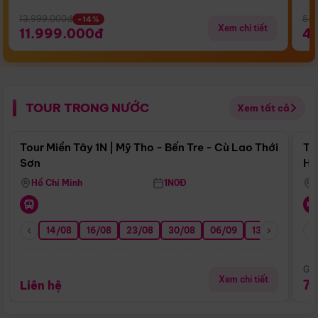
13.999.000đ
5.5
-14%
Xem chi tiết
11.999.000đ
4
TOUR TRONG NƯỚC
Xem tất cả
Điểm nổi bật
Tour Miền Tây 1N | Mỹ Tho - Bến Tre - Cù Lao Thới
To
Sơn
Hu
Hồ Chí Minh
1N0Đ
14/08
16/08
23/08
30/08
06/09
13/09
20/0
Giá
Xem chi tiết
7
Liên hệ