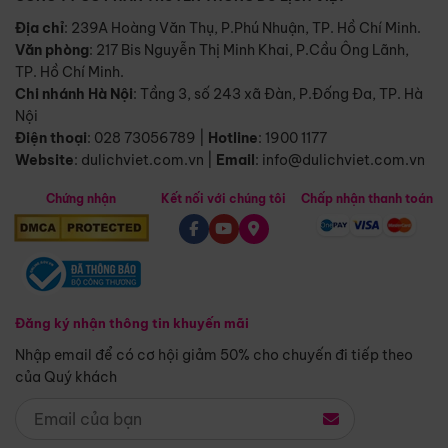
Địa chỉ
: 239A Hoàng Văn Thụ, P.Phú Nhuận, TP. Hồ Chí Minh.
Văn phòng
:
217 Bis Nguyễn Thị Minh Khai, P.Cầu Ông Lãnh,
TP. Hồ Chí Minh.
Chi nhánh Hà Nội
:
Tầng 3, số 243 xã Đàn, P.Đống Đa, TP. Hà
Nội
Điện thoại
:
028 73056789
|
Hotline
:
1900 1177
Website
:
dulichviet.com.vn
|
Email
:
info@dulichviet.com.vn
Chứng nhận
Kết nối với chúng tôi
Chấp nhận thanh toán
Đăng ký nhận thông tin khuyến mãi
Nhập email để có cơ hội giảm 50% cho chuyến đi tiếp theo
của Quý khách