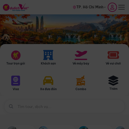
TP. Hồ Chí Minh
Tour trọn gói
Khách sạn
Vé máy bay
Vé vui chơi
Thêm
Visa
Xe đưa đón
Combo