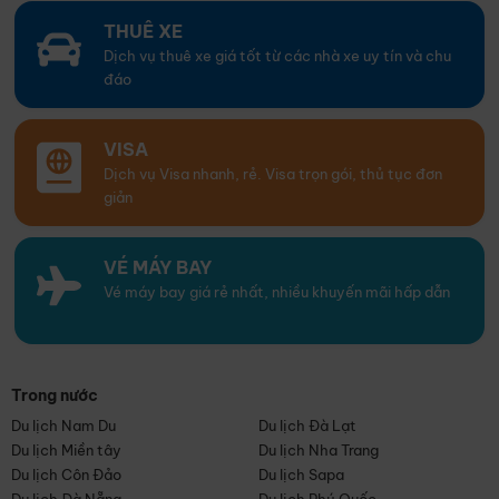
THUÊ XE
Dịch vụ thuê xe giá tốt từ các nhà xe uy tín và chu
đáo
VISA
Dịch vụ Visa nhanh, rẻ. Visa trọn gói, thủ tục đơn
giản
VÉ MÁY BAY
Vé máy bay giá rẻ nhất, nhiều khuyến mãi hấp dẫn
Trong nước
Du lịch Nam Du
Du lịch Đà Lạt
Du lịch Miền tây
Du lịch Nha Trang
Du lịch Côn Đảo
Du lịch Sapa