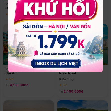
Quoc
Vinpearl Resort & Spa Phu
Phú Quốc
Quoc
★ 5.0
★ 5.0
Vinpearl Resort & Golf Nam
Melia Vinpearl Danang
Hội An
Riverfront
★ 5.0
Đà Nẵng
Từ
4,150,000đ
★ 5.0
Từ
2,400,000đ