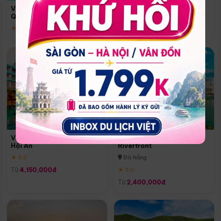
Quoc
Vinpearl Resort & Spa Phu
Phú Quốc
Quoc
★ 5.0
★ 5.0
Vinpearl Resort & Golf Nam
Melia Vinpearl Danang
Hội An
Riverfront
★ 5.0
Đà Nẵng
Từ
4,150,000đ
★ 5.0
Từ
2,400,000đ