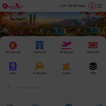
TP. Hồ Chí Minh
Tour trọn gói
Khách sạn
Vé máy bay
Vé vui chơi
Thêm
Visa
Xe đưa đón
Combo