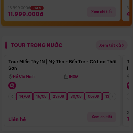
13.999.000đ
5.5
-14%
Xem chi tiết
11.999.000đ
4
TOUR TRONG NƯỚC
Xem tất cả
Điểm nổi bật
Tour Miền Tây 1N | Mỹ Tho - Bến Tre - Cù Lao Thới
To
Sơn
Hu
Hồ Chí Minh
1N0Đ
14/08
16/08
23/08
30/08
06/09
13/09
20/0
Giá
Xem chi tiết
7
Liên hệ