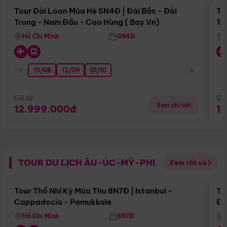
Tour Đài Loan Mùa Hè 5N4Đ | Đài Bắc - Đài
To
Trung - Nam Đầu - Cao Hùng ( Bay Vn)
Tr
Hồ Chí Minh
5N4Đ
13/08
12/09
01/10
Giá từ:
Giá
Xem chi tiết
12.999.000đ
1
TOUR DU LỊCH ÂU-ÚC-MỸ-PHI
Xem tất cả
Điểm nổi bật
Tour Thổ Nhĩ Kỳ Mùa Thu 8N7Đ | Istanbul -
To
Cappadocia - Pamukkale
Đế
Hồ Chí Minh
8N7Đ