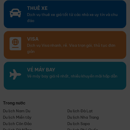
THUÊ XE
Dịch vụ thuê xe giá tốt từ các nhà xe uy tín và chu
đáo
VISA
Dịch vụ Visa nhanh, rẻ. Visa trọn gói, thủ tục đơn
giản
VÉ MÁY BAY
Vé máy bay giá rẻ nhất, nhiều khuyến mãi hấp dẫn
Trong nước
Du lịch Nam Du
Du lịch Đà Lạt
Du lịch Miền tây
Du lịch Nha Trang
Du lịch Côn Đảo
Du lịch Sapa