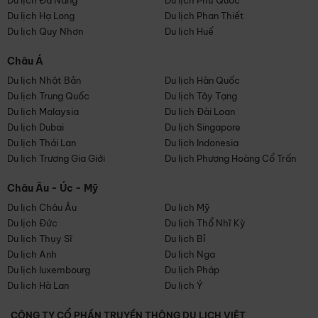
Du lịch Đà Nẵng
Du lịch Phú Quốc
Du lịch Hạ Long
Du lịch Phan Thiết
Du lịch Quy Nhơn
Du lịch Huế
Châu Á
Du lịch Nhật Bản
Du lịch Hàn Quốc
Du lịch Trung Quốc
Du lịch Tây Tạng
Du lịch Malaysia
Du lịch Đài Loan
Du lịch Dubai
Du lịch Singapore
Du lịch Thái Lan
Du lịch Indonesia
Du lịch Trương Gia Giới
Du lịch Phượng Hoàng Cổ Trấn
Châu Âu - Úc - Mỹ
Du lịch Châu Âu
Du lịch Mỹ
Du lịch Đức
Du lịch Thổ Nhĩ Kỳ
Du lịch Thụy Sĩ
Du lịch Bỉ
Du lịch Anh
Du lịch Nga
Du lịch luxembourg
Du lịch Pháp
Du lịch Hà Lan
Du lịch Ý
CÔNG TY CỔ PHẦN TRUYỀN THÔNG DU LỊCH VIỆT