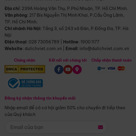
Địa chỉ
: 239A Hoàng Văn Thụ, P.Phú Nhuận, TP. Hồ Chí Minh.
Văn phòng
:
217 Bis Nguyễn Thị Minh Khai, P.Cầu Ông Lãnh,
TP. Hồ Chí Minh.
Chi nhánh Hà Nội
:
Tầng 3, số 243 xã Đàn, P.Đống Đa, TP. Hà
Nội
Điện thoại
:
028 73056789
|
Hotline
:
1900 1177
Website
:
dulichviet.com.vn
|
Email
:
info@dulichviet.com.vn
Chứng nhận
Kết nối với chúng tôi
Chấp nhận thanh toán
Đăng ký nhận thông tin khuyến mãi
Nhập email để có cơ hội giảm 50% cho chuyến đi tiếp theo
của Quý khách