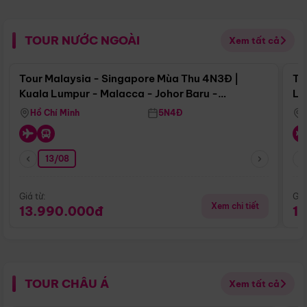
TOUR NƯỚC NGOÀI
Xem tất cả
Điểm nổi bật
Tour Malaysia - Singapore Mùa Thu 4N3Đ |
To
Kuala Lumpur - Malacca - Johor Baru -
Lử
Singapore
Hồ Chí Minh
5N4Đ
13/08
Giá từ:
Giá
Xem chi tiết
13.990.000đ
1
TOUR CHÂU Á
Xem tất cả
Điểm nổi bật