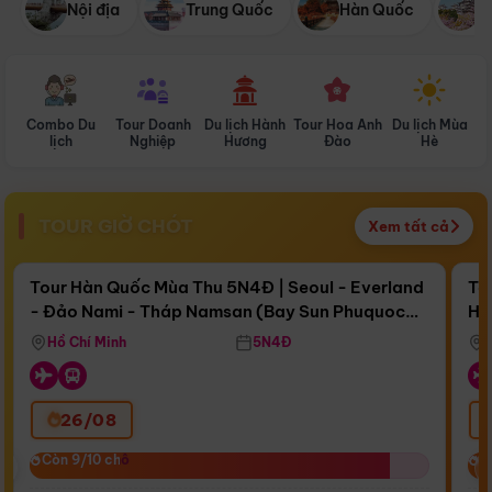
Nội địa
Trung Quốc
Hàn Quốc
N
Combo Du
Tour Doanh
Du lịch Hành
Tour Hoa Anh
Du lịch Mùa
D
lịch
Nghiệp
Hương
Đào
Hè
TOUR GIỜ CHÓT
Xem tất cả
Điểm nổi bật
Còn
17 ngày 16:13:21
Cò
Tour Hàn Quốc Mùa Thu 5N4Đ | Seoul - Everland
To
- Đảo Nami - Tháp Namsan (Bay Sun Phuquoc
Hò
Bay Sun Phuquoc Airways
Tặ
Airways)
Aq
Hồ Chí Minh
5N4Đ
26/08
‹
Còn 9/10 chỗ
Còn 9/10 chỗ
C
C